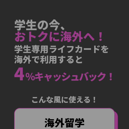
学
生
の
今
、
お
ト
ク
に
海
外
へ
！
学生専用ライフカードを
海外で利用すると
4
％キャッシュバック！
こんな風に使える！
ワーキング
卒業旅行
海外留学