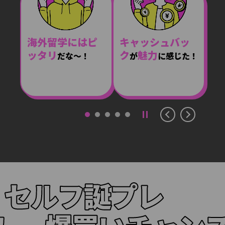
学生のうちに海
ポ
キャッシュバッ
学生のうちに
海外留学にはピ
学生に嬉しい特
海外留学
Barbie カードの
初めてのク
海外で使うとキ
海外で利用すると
登録
学生で
で使用し
外
イントが還元さ
便利
ク
魅力
お得！
ッタリ
典
ました。ポイント還
レカ
デザイン
安心感
ャッシュバック
に行くとき、
すると
が
に感じた！
があったので申込
だな～！
で
が可愛か
があ
元率が良かったで
そうなので申込みま
れる
みました！
ってよかった
った！
があり、
と知ったのでカ
大変あり
す。
した！
ードを作りました！
がたかったです。