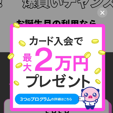
×
お誕生月の利用なら
３
ポイント
倍！
つ
ま
り
、
は
じ
め
て
の
ク
レ
カ
は
ラ
イ
フ
カ
ー
ド
で
決
ま
り
！
そもそも
そもそも
そもそも