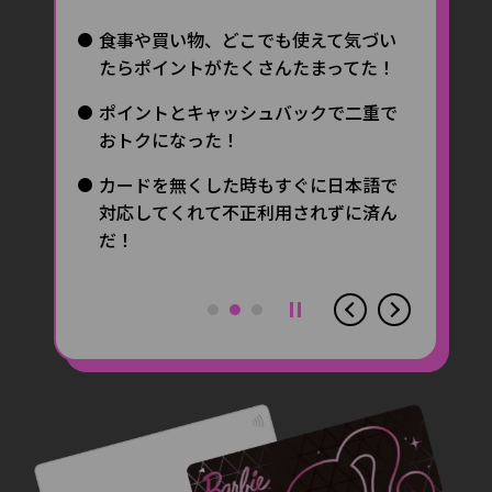
ホリデー
４％キャッシュバックでお土産代が浮
食事や買い物、どこでも使えて気づい
いた！
たらポイントがたくさんたまってた！
海外ではカード決済が当たり前！
旅行中にパスポートをなくしたけど、
ポイントとキャッシュバックで二重で
ビザの申請で使えたり、身分証明書に
ライフカードには海外サポートサービ
おトクになった！
もなった！
スが付いていたので、現地で日本語で
カードを無くした時もすぐに日本語で
サポートしてもらえて助かった！
対応してくれて不正利用されずに済ん
だ！