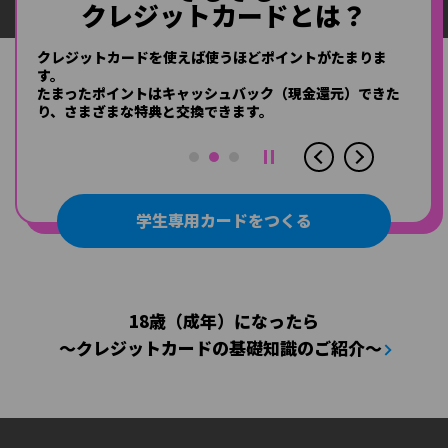
クレジットカードとは？
クレジットカードとは？
クレジットカードとは？
クレジットカードは、後からお支払いができるカードで
クレジットカードを使えば使うほどポイントがたまりま
クレジットカードは、店舗やネットでの買い物や公共料金
す。
す。
のお支払い
などに幅広く利用できます。
毎月の利用代金を支払う引落し口座はご自分で設定できま
たまったポイントはキャッシュバック（現金還元）できた
また、海外旅行などで海外にいても、
現地でクレジットカ
す。
り、
ード払いが可能です。
さまざまな特典と交換できます。
学生専用カードをつくる
18歳（成年）になったら
～クレジットカードの基礎知識のご紹介～