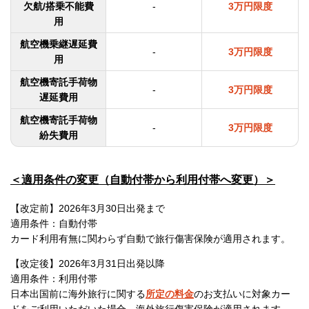
欠航/搭乗不能費
-
3万円限度
用
航空機乗継遅延費
-
3万円限度
用
航空機寄託手荷物
-
3万円限度
遅延費用
航空機寄託手荷物
-
3万円限度
紛失費用
＜適用条件の変更（自動付帯から利用付帯へ変更）＞
【改定前】2026年3月30日出発まで
適用条件：自動付帯
カード利用有無に関わらず自動で旅行傷害保険が適用されます。
【改定後】2026年3月31日出発以降
適用条件：利用付帯
日本出国前に海外旅行に関する
所定の料金
のお支払いに対象カー