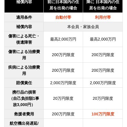
補償内容
前に
日本国内の住
降に
日本国内の住
居を出発の場合
居を出発の場合
適用条件
自動付帯
利用付帯
補償内容
本会員・家族会員
傷害による死亡・
最高2,000万円
最高2,000万円
後遺障害
傷害による治療費
200万円限度
200万円限度
用
疾病による治療費
200万円限度
200万円限度
用
賠償責任
2,000万円限度
2,000万円限度
携行品の損害
（自己負担額1事
20万円限度
20万円限度
故3,000円）
救援者費用
200万円限度
100万円限度
航空機出発遅延/