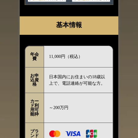
基本情報
年会
11,000円（税込）
費
お申
日本国内にお住まいの18歳以
込資
上で、電話連絡が可能な方。
格
カー
ド利
～200万円
用可
能枠
ブラ
ンド