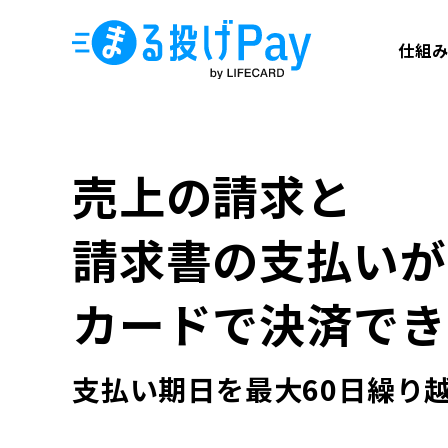
仕組
売上の請求と
請求書の支払いが
カードで決済
でき
支払い期日を
最大60日繰り