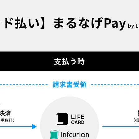
ド払い】まるなげPay
by 
支払う時