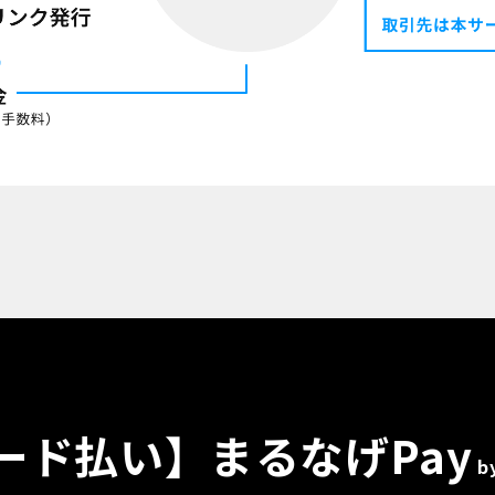
ード払い】まるなげPay
b