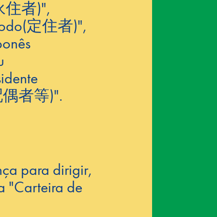
永住者)
",
íodo
(定住者)
",
ponês
u
sidente
配偶者等)
".
ça para dirigir,
a "Carteira de