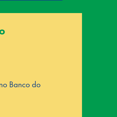
ão
 no Banco do