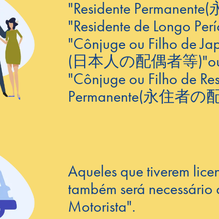
"Residente Permanente
(
"Residente de Longo Per
"Cônjuge ou Filho de Ja
(⽇本⼈の配偶者等)
"o
"Cônjuge ou Filho de Re
Permanente
(永住者の
Aqueles que tiverem licen
também será necessário 
Motorista".