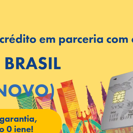
rédito em parceria com 
BRASIL
(NOVO)
garantia,
 0 iene!