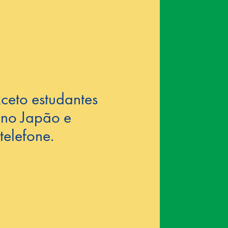
ceto estudantes
r no Japão e
telefone.