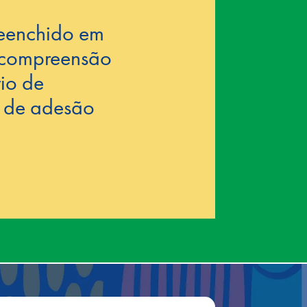
reenchido em
e compreensão
io de
o de adesão