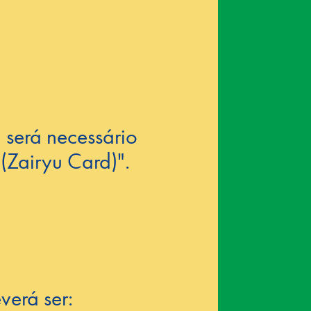
 será necessário
(Zairyu Card)".
verá ser: