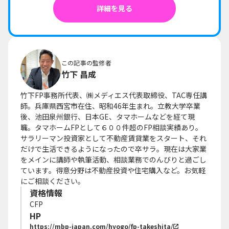
詳細を見る
この記事の監修者
竹下 昌成
竹下FP事務所代表、㈱メディエス代表取締役、TAC専任講
師。兵庫県西宮市在住、昭和46年生まれ。立教大学卒業
後、池田泉州銀行、日本GE、タマホームなどを経て現
職。タマホームFPとして６００件超のFP相談実績あり。
サラリーマン投資家として不動産賃貸業をスタート、それ
だけで生活できるようになったので卒サラ。現在は大家業
をメインに講師や執筆活動、相談業務でのんびりと過ごし
ています。得意分野は不動産投資や住宅購入など。お気軽
にご相談ください。
資格情報
CFP
HP
https://mbp-japan.com/hyogo/fp-takeshita/