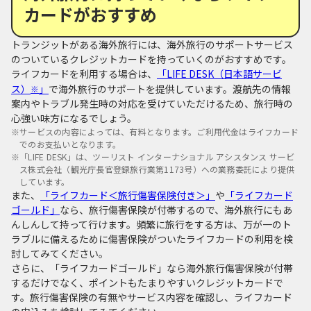
カードがおすすめ
トランジットがある海外旅行には、海外旅行のサポートサービス
のついているクレジットカードを持っていくのがおすすめです。
ライフカードを利用する場合は、
「LIFE DESK（日本語サービ
ス）
」
で海外旅行のサポートを提供しています。渡航先の情報
※
案内やトラブル発生時の対応を受けていただけるため、旅行時の
心強い味方になるでしょう。
※
サービスの内容によっては、有料となります。ご利用代金はライフカード
でのお支払いとなります。
※
「LIFE DESK」は、ツーリスト インターナショナル アシスタンス サービ
ス株式会社（観光庁長官登録旅行業第1173号）への業務委託により提供
しています。
また、
「ライフカード＜旅行傷害保険付き＞」
や
「ライフカード
ゴールド」
なら、旅行傷害保険が付帯するので、海外旅行にもあ
んしんして持って行けます。頻繁に旅行をする方は、万が一のト
ラブルに備えるために傷害保険がついたライフカードの利用を検
討してみてください。
さらに、「ライフカードゴールド」なら海外旅行傷害保険が付帯
するだけでなく、ポイントもたまりやすいクレジットカードで
す。旅行傷害保険の有無やサービス内容を確認し、ライフカード