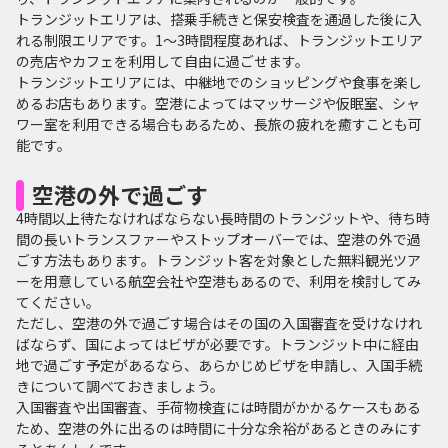
トランジットエリアは、搭乗手続きと保安検査を通過した後に入
れる制限エリアです。1〜3時間程度あれば、トランジットエリア
の売店やカフェを利用して自由に過ごせます。
トランジットエリアには、中継地でのショッピングや食事を楽し
めるお店もあります。空港によってはマッサージや仮眠室、シャ
ワー室を利用できる場合もあるため、長旅の疲れを癒すことも可
能です。
空港の外で過ごす
4時間以上待たなければならない長時間のトランジットや、待ち時
間の長いトランスファーやストップオーバーでは、空港の外で過
ごす方法もあります。トランジット客を対象とした無料観光ツア
ーを用意している航空会社や空港もあるので、利用を検討してみ
てください。
ただし、空港の外で過ごす場合はその国の入国審査を受けなけれ
ばならず、国によってはビザが必要です。トランジット中に経由
地で過ごす予定があるなら、あらかじめビザを申請し、入国手続
きについて調べておきましょう。
入国審査や出国審査、手荷物検査には時間がかかるケースもある
ため、空港の外に出るのは時間に十分な余裕があるときのみにす