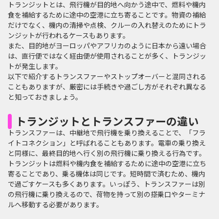
トランジットとは、飛行機が目的地へ向かう途中で、燃料や機内
食を補給するために途中の空港に立ち寄ることです。物資の補給
だけでなく、機内の清掃や点検、クルーの入れ替えのためにトラ
ンジットが行われるケースもあります。
また、目的地がヨーロッパやアフリカのように日本から遠い場合
は、直行便ではなく経由便が使用されることが多く、トランジッ
トが発生します。
以下で紹介するトランスファーやストップオーバーと混同される
こともありますが、厳密には手続きや過ごし方がそれぞれ異なる
と知っておきましょう。
トランジットとトランスファーの違い
トランスファーは、中継地で飛行機を乗り換えることで、「フラ
イトコネクション」と呼ばれることもあります。電車の乗り換え
と同様に、最終目的地へ行く別の飛行機に乗り換える行為です。
トランジットは燃料や機内食を補給するために途中の空港に立ち
寄ることであり、乗る機体は同じです。短時間で済むため、機内
で過ごすケースも多くあります。いっぽう、トランスファーは別
の飛行機に乗り換えるので、荷物を持って別の搭乗口やターミナ
ルへ移動する必要があります。