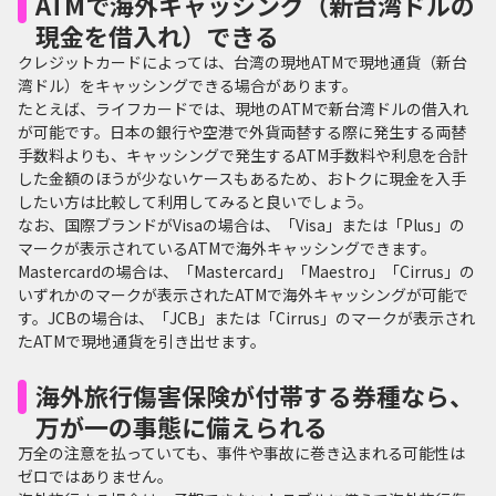
ATMで海外キャッシング（新台湾ドルの
現金を借入れ）できる
クレジットカードによっては、台湾の現地ATMで現地通貨（新台
湾ドル）をキャッシングできる場合があります。
たとえば、ライフカードでは、現地のATMで新台湾ドルの借入れ
が可能です。日本の銀行や空港で外貨両替する際に発生する両替
手数料よりも、キャッシングで発生するATM手数料や利息を合計
した金額のほうが少ないケースもあるため、おトクに現金を入手
したい方は比較して利用してみると良いでしょう。
なお、国際ブランドがVisaの場合は、「Visa」または「Plus」の
マークが表示されているATMで海外キャッシングできます。
Mastercardの場合は、「Mastercard」「Maestro」「Cirrus」の
いずれかのマークが表示されたATMで海外キャッシングが可能で
す。JCBの場合は、「JCB」または「Cirrus」のマークが表示され
たATMで現地通貨を引き出せます。
海外旅行傷害保険が付帯する券種なら、
万が一の事態に備えられる
万全の注意を払っていても、事件や事故に巻き込まれる可能性は
ゼロではありません。