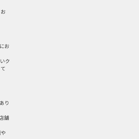
もお
にお
いク
して
あり
店舗
腫や