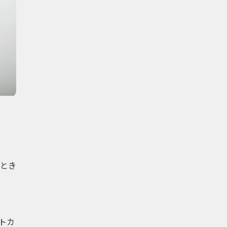
とき
トカ