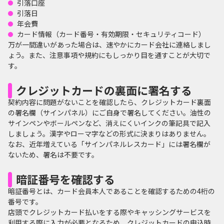
引落口座
引落日
年会費
カード情報（カード番号・有効期限・セキュリティコード）
万が一間違いがあった場合は、速やかにカード会社に連絡しまし
ょう。また、注意事項や規約にもしっかり目を通すことが大切で
す。
クレジットカードの裏面に署名する
契約内容に問題がないことを確認したら、クレジットカード裏面
の署名欄（サインパネル）にご自身で署名してください。油性の
サインペンやボールペンなど、消えにくいインクの筆記具で記入
しましょう。漢字やローマ字などの形式に決まりはありません。
なお、近年増えている「サインパネルレスカード」には署名欄が
ないため、署名は不要です。
暗証番号を確認する
暗証番号とは、カード会員本人であることを確認するための4桁の
番号です。
店頭でクレジットカード払いをする際やキャッシングサービスを
利用する際に入力が必要となるため、クレジットカードの申込時