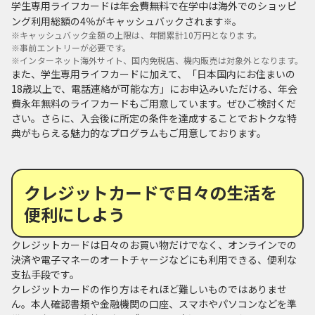
学生専用ライフカードは年会費無料で在学中は海外でのショッピ
ング利用総額の4％がキャッシュバックされます
。
※
※
キャッシュバック金額の上限は、年間累計10万円となります。
※
事前エントリーが必要です。
※
インターネット海外サイト、国内免税店、機内販売は対象外となります。
また、学生専用ライフカードに加えて、「日本国内にお住まいの
18歳以上で、電話連絡が可能な方」にお申込みいただける、年会
費永年無料のライフカードもご用意しています。ぜひご検討くだ
さい。さらに、入会後に所定の条件を達成することでおトクな特
典がもらえる魅力的なプログラムもご用意しております。
クレジットカードで日々の生活を
便利にしよう
クレジットカードは日々のお買い物だけでなく、オンラインでの
決済や電子マネーのオートチャージなどにも利用できる、便利な
支払手段です。
クレジットカードの作り方はそれほど難しいものではありませ
ん。本人確認書類や金融機関の口座、スマホやパソコンなどを準