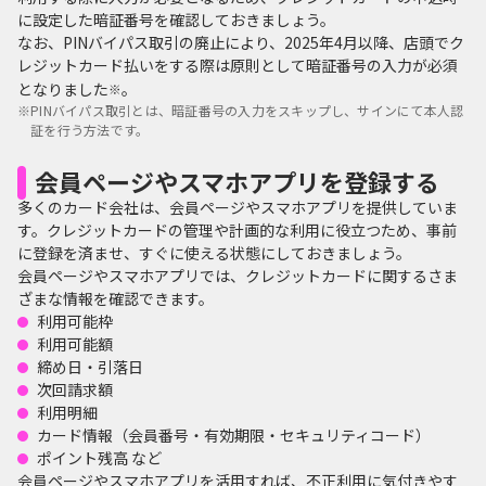
に設定した暗証番号を確認しておきましょう。
なお、PINバイパス取引の廃止により、2025年4月以降、店頭でク
レジットカード払いをする際は原則として暗証番号の入力が必須
となりました
。
※
※
PINバイパス取引とは、暗証番号の入力をスキップし、サインにて本人認
証を行う方法です。
会員ページやスマホアプリを登録する
多くのカード会社は、会員ページやスマホアプリを提供していま
す。クレジットカードの管理や計画的な利用に役立つため、事前
に登録を済ませ、すぐに使える状態にしておきましょう。
会員ページやスマホアプリでは、クレジットカードに関するさま
ざまな情報を確認できます。
利用可能枠
利用可能額
締め日・引落日
次回請求額
利用明細
カード情報（会員番号・有効期限・セキュリティコード）
ポイント残高 など
会員ページやスマホアプリを活用すれば、不正利用に気付きやす