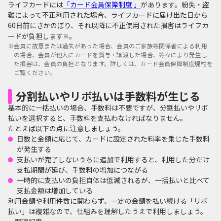
ライフカードには
「カード会員保障制度 」
があります。紛失・盗
難によって不正利用された場合、ライフカードに届け出た日から
60日前にさかのぼり、それ以降に不正使用された損害はライフカ
ードが負担します
。
※
※
会員に故意または過失があった場合、会員のご家族等関係者による利用
の場合、会員が他人にカードを貸与・譲渡した場合、等々により発生し
た損害は、会員の負担となります。詳しくは、カード会員保障制度規約を
ご覧ください。
分割払いやリボ払いは手数料が生じる
基本的に一括払いの場合、手数料は不要ですが、分割払いやリボ
払いを選択すると、手数料を支払わなければなりません。
たとえば以下の点に注意しましょう。
日数と金額に応じて、カードに設定された料率を乗じた手数料
が発生する
支払いが完了しないうちに追加で利用すると、利用した分だけ
支払期間が延び、手数料の増加につながる
一時的に支払いの負担自体は低減されるが、一括払いと比べて
支払金額は増加している
利用金額や利用件数に関わらず、一定の金額を払い続ける「リボ
払い」は複雑なので、仕組みを理解したうえで利用しましょう。