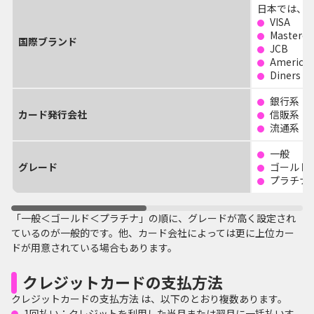
日本では、
VISA
Masterca
国際ブランド
JCB
American
Diners Cl
銀行系
カード発行会社
信販系
流通系 
一般
グレード
ゴールド
プラチナ
「一般＜ゴールド＜プラチナ」の順に、グレードが高く設定され
ているのが一般的です。他、カード会社によっては更に上位カー
ドが用意されている場合もあります。
クレジットカードの支払方法
クレジットカードの支払方法 は、以下のとおり複数あります。
1回払い：クレジットを利用した当月または翌月に一括払いす