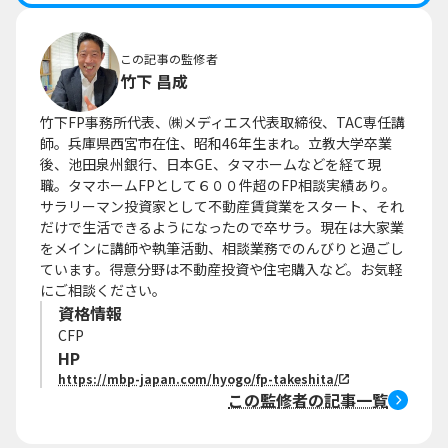
この記事の監修者
竹下 昌成
竹下FP事務所代表、㈱メディエス代表取締役、TAC専任講
師。兵庫県西宮市在住、昭和46年生まれ。立教大学卒業
後、池田泉州銀行、日本GE、タマホームなどを経て現
職。タマホームFPとして６００件超のFP相談実績あり。
サラリーマン投資家として不動産賃貸業をスタート、それ
だけで生活できるようになったので卒サラ。現在は大家業
をメインに講師や執筆活動、相談業務でのんびりと過ごし
ています。得意分野は不動産投資や住宅購入など。お気軽
にご相談ください。
資格情報
CFP
HP
https://mbp-japan.com/hyogo/fp-takeshita/
この監修者の記事一覧