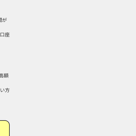
間が
口座
高額
い方