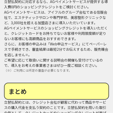
立替払契約に対応するなら、AGペイメントサービスが提供する導
入費0円のショッピングクレジットをご検討ください。
AGペイメントサービスは、アイフルのグループ会社である信販会
社で、エステティックサロンや専門学校、美容整形クリニックな
ど、3,000社を超える加盟店さまに導入いただいています。
AGペイメントサービスのショッピングクレジットを導入いただく
と、クレジットカードをお持ちでないお客様や利用限度額が足り
ないお客様にも高額商品をおすすめできます。
さらに、お客様の申込みは「Web申込サービス」にてペーパーレ
スで手続きでき、審査結果は最短2分でお伝えするため、販売機会
を逃しません
。
※
ご希望に応じて取扱いに関する説明会の開催も受付けているの
で、導入をお考えの事業者さまはぜひ一度ご相談ください。
（※）ご利用には所定の審査が必要となります。
まとめ
立替払契約とは、クレジット会社が顧客に代わって商品やサービ
スの購入代金を支払う契約のことです。立替払契約を用いた取引
の例として、クレジットカードやショッピングクレジットが挙げ