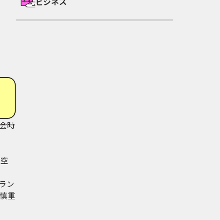
ビジネス
会時
、空
ラン
慎重