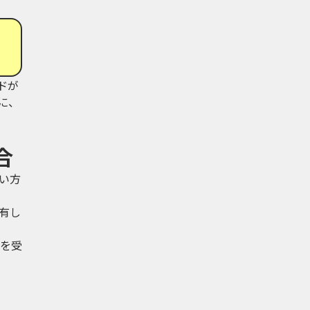
ドが
に、
合
い方
有し
を受