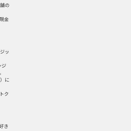
舗の
現金
ジッ
ンジ
。
）に
トク
好き