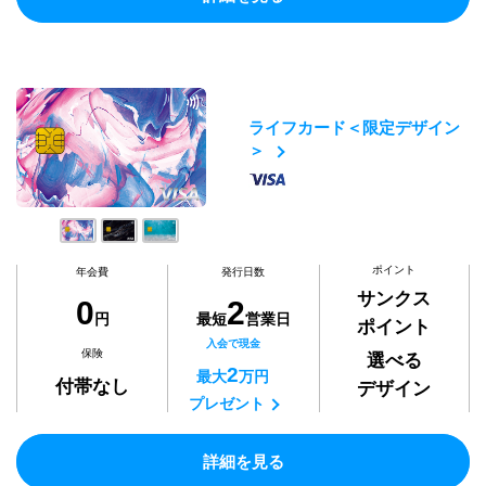
ライフカード＜限定デザイン
＞
ポイント
年会費
発行日数
サンクス
0
2
円
最短
営業日
ポイント
入会で現金
保険
選べる
2
最大
万円
付帯なし
デザイン
プレゼント
詳細を見る