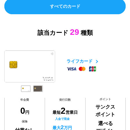
すべてのカード
29
該当カード
種類
ライフカード
ポイント
年会費
発行日数
サンクス
0
2
円
最短
営業日
ポイント
入会で現金
保険
選べる
2
最大
万円