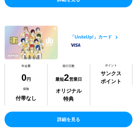
「UniteUp!」カード
ポイント
年会費
発行日数
サンクス
0
2
円
最短
営業日
ポイント
保険
オリジナル
付帯なし
特典
詳細を見る