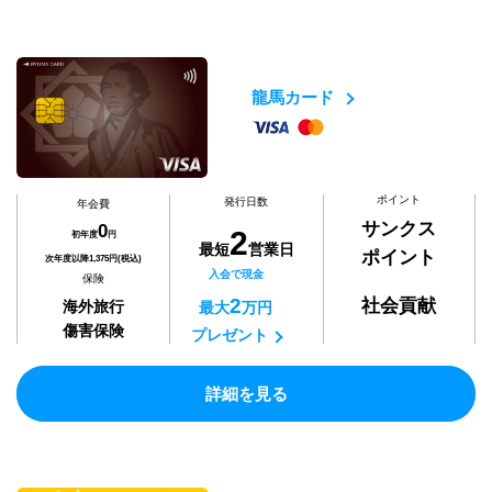
龍馬カード
ポイント
発行日数
年会費
サンクス
0
2
初年度
円
最短
営業日
ポイント
次年度以降1,375円(税込)
入会で現金
保険
2
社会貢献
海外旅行
最大
万円
傷害保険
プレゼント
詳細を見る