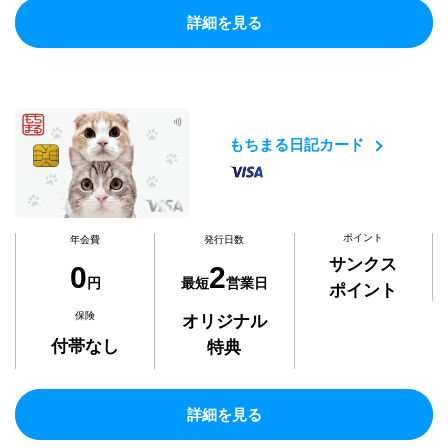
詳細を見る
もちまる日記カード
ポイント
年会費
発行日数
サンクス
0
2
円
最短
営業日
ポイント
保険
オリジナル
付帯なし
特典
詳細を見る