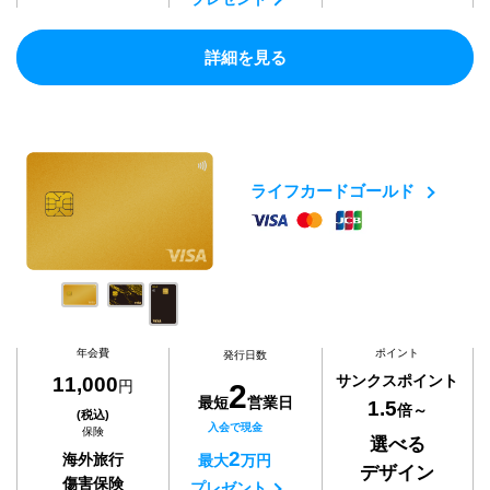
詳細を見る
ライフカードゴールド
年会費
ポイント
発行日数
サンクスポイント
11,000
円
2
最短
営業日
1.5
倍～
(税込)
入会で現金
保険
選べる
2
海外旅行
最大
万円
デザイン
傷害保険
プレゼント