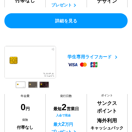
付帯なし
デザイン
プレゼント
詳細を見る
学生専用ライフカード
ポイント
年会費
発行日数
サンクス
0
2
円
最短
営業日
ポイント
入会で現金
海外利用
保険
2
最大
万円
付帯なし
キャッシュバック
プレゼント