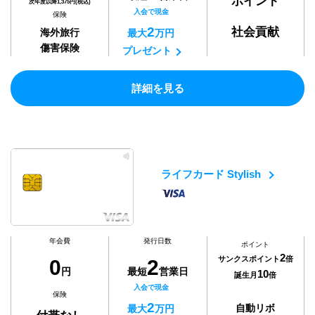
ポイント
次年度以降1,375円(税込)
入会で現金
保険
2
社会貢献
海外旅行
最大
万円
傷害保険
プレゼント
詳細を見る
ライフカード Stylish
年会費
発行日数
ポイント
2
サンクスポイント
倍
0
2
円
最短
営業日
10
誕生月
倍
入会で現金
保険
2
自動リボ
最大
万円