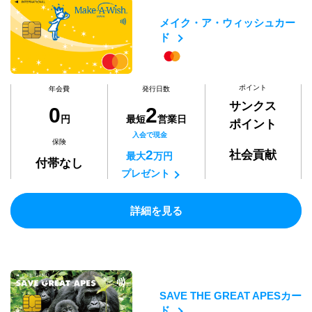
メイク・ア・ウィッシュカー
ド
ポイント
年会費
発行日数
サンクス
0
2
円
最短
営業日
ポイント
入会で現金
保険
2
社会貢献
最大
万円
付帯なし
プレゼント
詳細を見る
SAVE THE GREAT APESカー
ド