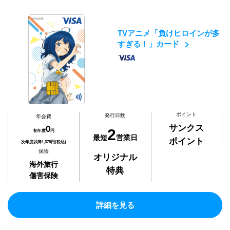
TVアニメ「負けヒロインが多
すぎる！」カード
ポイント
発行日数
年会費
サンクス
0
2
初年度
円
最短
営業日
ポイント
次年度以降1,375円(税込)
保険
オリジナル
海外旅行
特典
傷害保険
詳細を見る