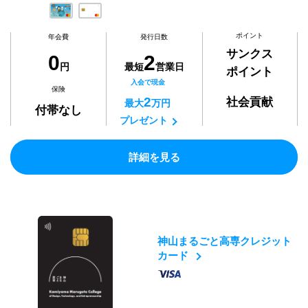
ポイント
年会費
発行日数
サンクス
0
2
円
最短
営業日
ポイント
入会で現金
保険
2
社会貢献
最大
万円
付帯なし
プレゼント
詳細を見る
神山まるごと高専クレジット
カード