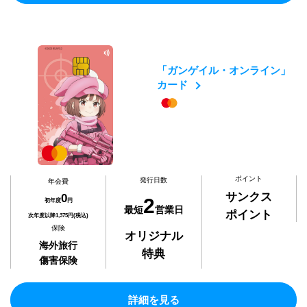
「ガンゲイル・オンライン」
カード
ポイント
発行日数
年会費
サンクス
0
2
初年度
円
最短
営業日
ポイント
次年度以降1,375円(税込)
保険
オリジナル
海外旅行
特典
傷害保険
詳細を見る