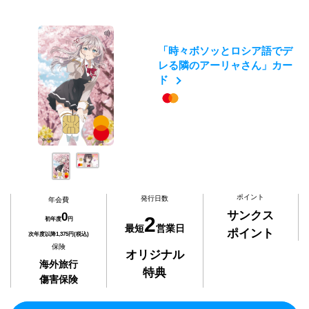
「時々ボソッとロシア語でデ
レる隣のアーリャさん」カー
ド
ポイント
発行日数
年会費
サンクス
0
2
初年度
円
最短
営業日
ポイント
次年度以降1,375円(税込)
保険
オリジナル
海外旅行
特典
傷害保険