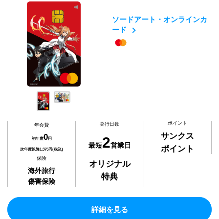
ソードアート・オンラインカ
ード
ポイント
発行日数
年会費
サンクス
0
2
初年度
円
最短
営業日
ポイント
次年度以降1,375円(税込)
保険
オリジナル
海外旅行
特典
傷害保険
詳細を見る