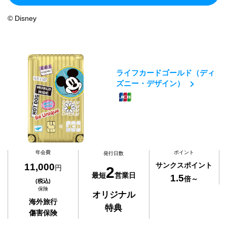
© Disney
ライフカードゴールド（ディ
ズニー・デザイン）
年会費
ポイント
発行日数
サンクスポイント
11,000
円
2
最短
営業日
1.5
倍～
(税込)
保険
オリジナル
海外旅行
特典
傷害保険