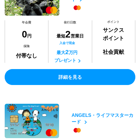
ポイント
年会費
発行日数
サンクス
0
2
円
最短
営業日
ポイント
入会で現金
保険
2
社会貢献
最大
万円
付帯なし
プレゼント
詳細を見る
ANGELS・ライフマスターカ
ード