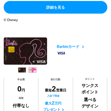
詳細を見る
© Disney
Barbieカード
ポイント
年会費
発行日数
サンクス
0
2
円
最短
営業日
ポイント
入会で現金
保険
選べる
2
最大
万円
付帯なし
デザイン
プレゼント