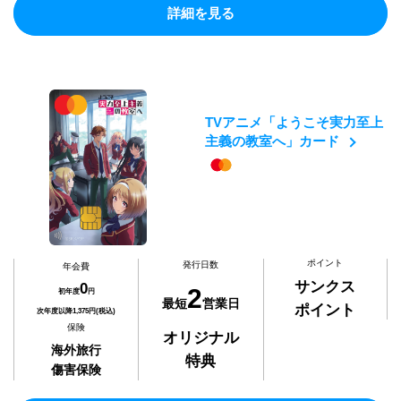
詳細を見る
TVアニメ「ようこそ実力至上
主義の教室へ」カード
ポイント
発行日数
年会費
サンクス
0
2
初年度
円
最短
営業日
ポイント
次年度以降1,375円(税込)
保険
オリジナル
海外旅行
特典
傷害保険