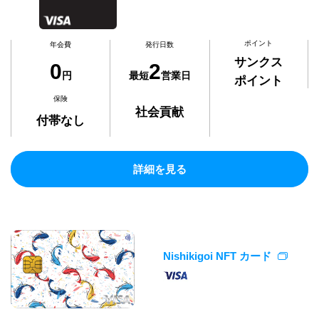
ポイント
年会費
発行日数
サンクス
0
2
円
最短
営業日
ポイント
保険
社会貢献
付帯なし
詳細を見る
Nishikigoi NFT カード