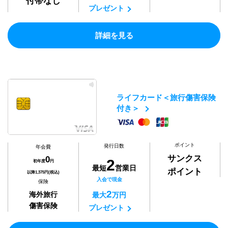
付帯なし
プレゼント
詳細を見る
ライフカード＜旅行傷害保険
付き＞
ポイント
発行日数
年会費
サンクス
0
2
初年度
円
最短
営業日
ポイント
以降1,375円(税込)
入会で現金
保険
2
海外旅行
最大
万円
傷害保険
プレゼント