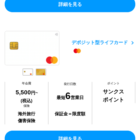
詳細を見る
デポジット型ライフカード
年会費
ポイント
発行日数
サンクス
5,500
円~
6
最短
営業日
ポイント
(税込)
保険
海外旅行
保証金＝限度額
傷害保険
詳細を見る