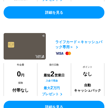
詳細を見る
ライフカード＜キャッシュバ
ック専用＞
年会費
発行日数
ポイント
0
2
なし
円
最短
営業日
入会で現金
保険
自動
2
最大
万円
付帯なし
キャッシュバック
プレゼント
詳細を見る