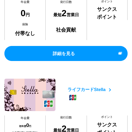
ポイント
年会費
発行日数
サンクス
0
2
円
最短
営業日
ポイント
保険
社会貢献
付帯なし
詳細を見る
ライフカードStella
ポイント
発行日数
年会費
サンクス
0
2
初年度
円
最短
営業日