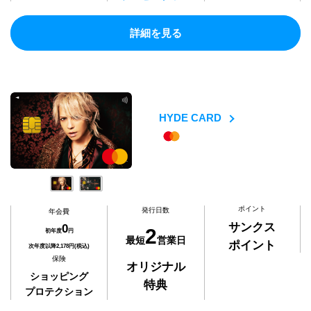
詳細を見る
HYDE CARD
ポイント
発行日数
年会費
サンクス
0
2
初年度
円
最短
営業日
ポイント
次年度以降2,178円(税込)
保険
オリジナル
ショッピング
特典
プロテクション