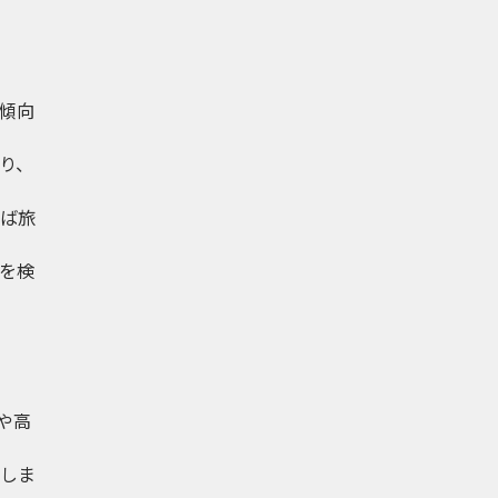
傾向
り、
ば旅
を検
や高
しま