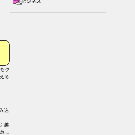
ビジネス
もク
える
み込
引越
意し