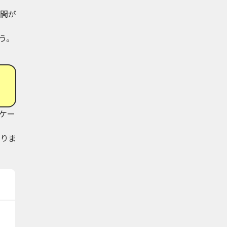
間が
う。
ケー
りま