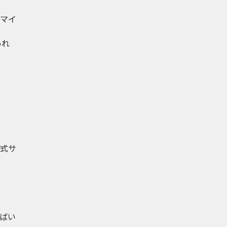
のマイ
いれ
式サ
ばい