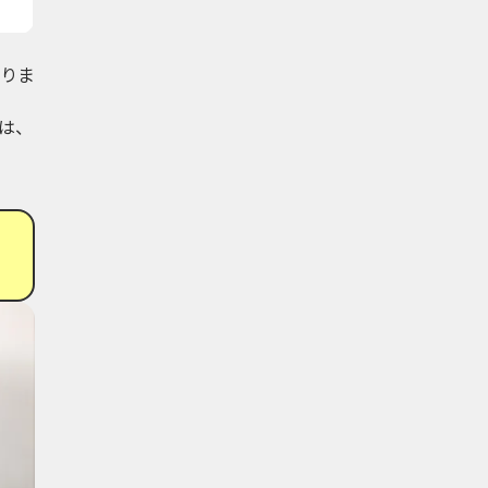
りま
は、