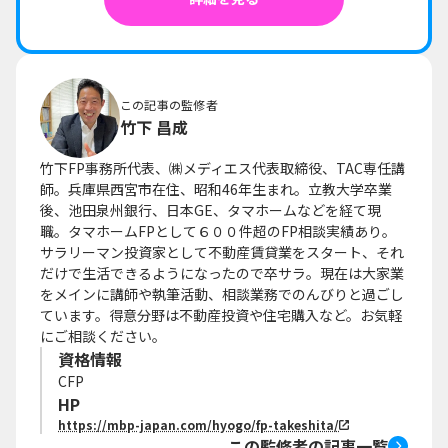
この記事の監修者
竹下 昌成
竹下FP事務所代表、㈱メディエス代表取締役、TAC専任講
師。兵庫県西宮市在住、昭和46年生まれ。立教大学卒業
後、池田泉州銀行、日本GE、タマホームなどを経て現
職。タマホームFPとして６００件超のFP相談実績あり。
サラリーマン投資家として不動産賃貸業をスタート、それ
だけで生活できるようになったので卒サラ。現在は大家業
をメインに講師や執筆活動、相談業務でのんびりと過ごし
ています。得意分野は不動産投資や住宅購入など。お気軽
にご相談ください。
資格情報
CFP
HP
https://mbp-japan.com/hyogo/fp-takeshita/
この監修者の記事一覧