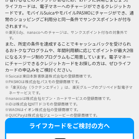
ライフカードは、電子マネーへのチャージができるクレジットカ
ードです。モバイルSuicaやモバイルPASMOにチャージができ、通
常のショッピングご利用分と同一条件でサンクスポイントが付与
されます
。
※
※
楽天Edy、nanacoへのチャージは、サンクスポイント付与の対象外で
す。
また、所定の条件を達成することでキャッシュバックを受けられ
るおトクなプログラムや、年間利用額に応じてポイントが最大2倍
になるステージ制のプログラムもご用意しています。電子マネー
にチャージできるクレジットカードをお探しの方は、ぜひライフ
カードの申込みをご検討ください。
※
Suicaは東日本旅客鉄道株式会社の登録商標です。
※
PASMOは株式会社パスモの登録商標です。
※
「楽天Edy（ラクテンエディ）」は、楽天グループのプリペイド型電子マ
ネーサービスです。
※
nanacoは株式会社セブン・カードサービスの登録商標です。
※
iDは株式会社NTTドコモの登録商標です。
※
WAONはイオン株式会社の登録商標です。
※
QUICPayは株式会社ジェーシービーの登録商標です。
ライフカードをご検討の方へ