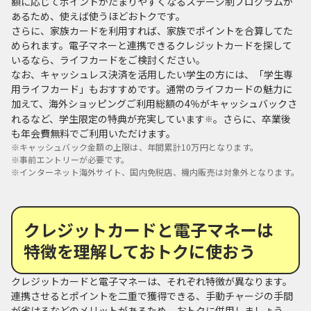
額に応じてポイントがたまりやすくなるステージ制プログラムが
あるため、使えば使うほどおトクです。
さらに、家族カードを利用すれば、家族でポイントを合算してた
められます。電子マネーと連携できるクレジットカードを探して
いるなら、ライフカードをご検討ください。
なお、キャッシュレス決済を活用したい学生の方には、「学生専
用ライフカード」もおすすめです。通常のライフカードの魅力に
加えて、海外ショッピングご利用総額の4％がキャッシュバックさ
れるなど、学生限定の特典が充実しています
。さらに、卒業後
※
も年会費無料でご利用いただけます。
※
キャッシュバック金額の上限は、年間累計10万円となります。
※
事前エントリーが必要です。
※
インターネット海外サイト、国内免税店、機内販売は対象外となります。
クレジットカードと電子マネーは
特徴を理解しておトクに使おう
クレジットカードと電子マネーは、それぞれ特徴が異なります。
連携させるとポイントを二重で獲得できる、手動チャージの手間
が省けるなどのメリットがあるため、おトクに併用しましょう。