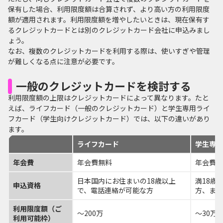
保有した場合、利用限度額は合算されず、より高い方の利用限度
額が適用されます。利用限度額を増やしたいときは、現在保有す
るクレジットカードとは別のクレジットカード会社に申込みまし
ょう。
なお、複数のクレジットカードを利用する際は、使いすぎや管理
が難しくなる点に注意が必要です。
一般のクレジットカードを検討する
利用限度額の上限はクレジットカードによって異なります。たと
えば、ライフカード（一般のクレジットカード）と学生専用ライ
フカード（学生向けクレジットカード）では、以下の違いがあり
ます。
ライフカード
学生専用
年会費
年会費無料
年会費無
日本国内にお住まいの18歳以上
満18歳
申込資格
で、電話連絡が可能な方
方、また
利用限度額（ご
～200万
～30万
利用可能枠）