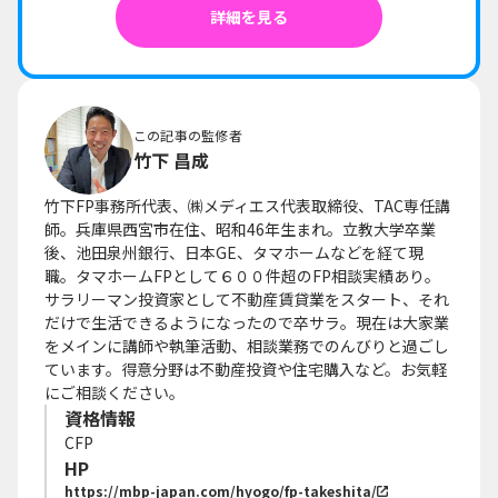
詳細を見る
この記事の監修者
竹下 昌成
竹下FP事務所代表、㈱メディエス代表取締役、TAC専任講
師。兵庫県西宮市在住、昭和46年生まれ。立教大学卒業
後、池田泉州銀行、日本GE、タマホームなどを経て現
職。タマホームFPとして６００件超のFP相談実績あり。
サラリーマン投資家として不動産賃貸業をスタート、それ
だけで生活できるようになったので卒サラ。現在は大家業
をメインに講師や執筆活動、相談業務でのんびりと過ごし
ています。得意分野は不動産投資や住宅購入など。お気軽
にご相談ください。
資格情報
CFP
HP
https://mbp-japan.com/hyogo/fp-takeshita/