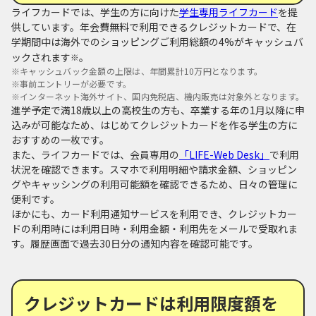
ライフカードでは、学生の方に向けた
学生専用ライフカード
を提
供しています。年会費無料で利用できるクレジットカードで、在
学期間中は海外でのショッピングご利用総額の4%がキャッシュバ
ックされます
。
※
※
キャッシュバック金額の上限は、年間累計10万円となります。
※
事前エントリーが必要です。
※
インターネット海外サイト、国内免税店、機内販売は対象外となります。
進学予定で満18歳以上の高校生の方も、卒業する年の1月以降に申
込みが可能なため、はじめてクレジットカードを作る学生の方に
おすすめの一枚です。
また、ライフカードでは、会員専用の
「LIFE-Web Desk」
で利用
状況を確認できます。スマホで利用明細や請求金額、ショッピン
グやキャッシングの利用可能額を確認できるため、日々の管理に
便利です。
ほかにも、カード利用通知サービスを利用でき、クレジットカー
ドの利用時には利用日時・利用金額・利用先をメールで受取れま
す。履歴画面で過去30日分の通知内容を確認可能です。
クレジットカードは利用限度額を