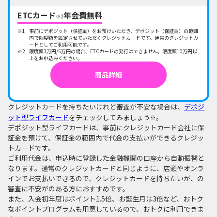
ETCカード
年会費無料
※2
事前にデポジット（保証金）をお預けいただき、デポジット（保証金）の範囲
内で限度額を設定させていただくクレジットカードです。通常のクレジットカ
ードとしてご利用可能です。
限度額3万円/5万円の場合、ETCカードの発行はできません。限度額10万円以
上をお申込みください。
商品詳細
クレジットカードを持ちたいけれど審査が不安な場合は、
デポジ
ット型ライフカード
をチェックしてみましょう
。
※
デポジット型ライフカードは、事前にクレジットカード会社に保
証金を預けて、保証金の範囲内で代金の支払いができるクレジッ
トカードです。
ご利用代金は、申込時に登録した金融機関の口座から自動振替と
なります。通常のクレジットカードと同じように、店頭やオンラ
インでお支払いできるので、クレジットカードを持ちたいが、の
審査に不安がのある方におすすめです。
また、入会初年度はポイント1.5倍、お誕生月は3倍など、おトク
なポイントプログラムも用意しているので、おトクに利用できま