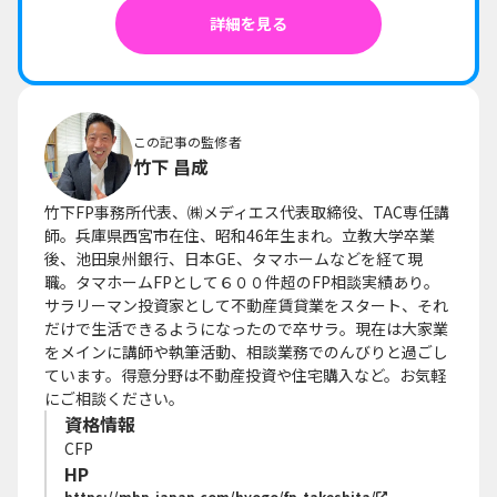
詳細を見る
この記事の監修者
竹下 昌成
竹下FP事務所代表、㈱メディエス代表取締役、TAC専任講
師。兵庫県西宮市在住、昭和46年生まれ。立教大学卒業
後、池田泉州銀行、日本GE、タマホームなどを経て現
職。タマホームFPとして６００件超のFP相談実績あり。
サラリーマン投資家として不動産賃貸業をスタート、それ
だけで生活できるようになったので卒サラ。現在は大家業
をメインに講師や執筆活動、相談業務でのんびりと過ごし
ています。得意分野は不動産投資や住宅購入など。お気軽
にご相談ください。
資格情報
CFP
HP
https://mbp-japan.com/hyogo/fp-takeshita/