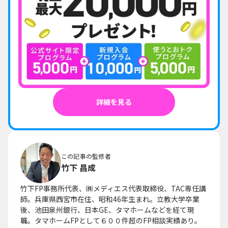
詳細を見る
この記事の監修者
竹下 昌成
竹下FP事務所代表、㈱メディエス代表取締役、TAC専任講
師。兵庫県西宮市在住、昭和46年生まれ。立教大学卒業
後、池田泉州銀行、日本GE、タマホームなどを経て現
職。タマホームFPとして６００件超のFP相談実績あり。