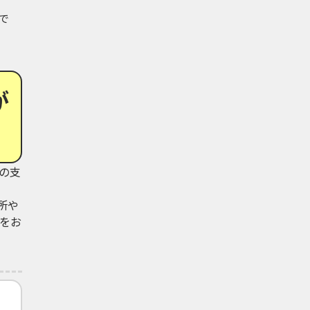
で
が
の支
所や
をお