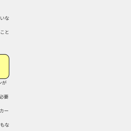
いな
こと
ンが
必要
カー
もな