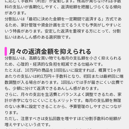
に応じて手数料（利息）が変動します。残高が減らなければ手数
料の支払いが長期化しやすく、返済総額を把握しづらくなる傾向
があります。
分割払いは「最初に決めた金額を一定期間で返済する」方式であ
るため、家計管理や資金計画を立てるうえでも予測がしやすいと
いう特長があります。安定した返済を重視する方にとって、分割
払いはあんしん感のある選択肢です。
月々の返済金額を抑えられる
分割払いは、高額な買い物でも毎月の支払額を小さく抑えられる
ため、心理的・経済的な負担を軽減できる仕組みです。
たとえば、10万円の商品を10回払いに設定すれば、概算で1ヶ月
あたりの支払いは約1万円＋手数料となり、初回または最終回に端
数調整が入る場合があります。1回払いでは手が届きにくい出費で
も、少額に分けて返済できるあんしん感があります。
さらに、月々の支出を生活費とバランスよく調整できるため、家
計が赤字になりにくいこともメリットです。毎月の支払額を無理
のない水準に設定できることから、予算管理のしやすさにつなが
ります。
ただし、注意すべきは支払回数を増やすほど分割手数料の総額が
増えやすいという点です。