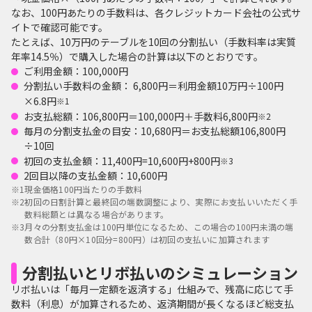
なお、100円あたりの手数料は、各クレジットカード会社の公式サ
イトで確認可能です。
たとえば、10万円のテーブルを10回の分割払い（手数料率は実質
年率14.5％）で購入した場合の計算は以下のとおりです。
ご利用金額：100,000円
分割払い手数料の金額： 6,800円＝利用金額10万円÷100円
×6.8円
※1
お支払総額：106,800円＝100,000円＋手数料6,800円
※2
毎月の分割支払金の目安：10,680円＝お支払総額106,800円
÷10回
初回の支払金額：11,400円=10,600円+800円
※3
2回目以降の支払金額：10,600円
※1
現金価格100円当たりの手数料
※2
初回の日割計算と最終回の端数調整により、実際にお支払いいただく手
数料総額とは異なる場合があります。
※3
月々の分割支払金は100円単位になるため、この場合の100円未満の端
数合計（80円×10回分=800円）は初回の支払いに加算されます
分割払いとリボ払いのシミュレーション
リボ払いは「毎月一定額を返済する」仕組みで、残高に応じて手
数料（利息）が加算されるため、返済期間が長くなるほど総支払