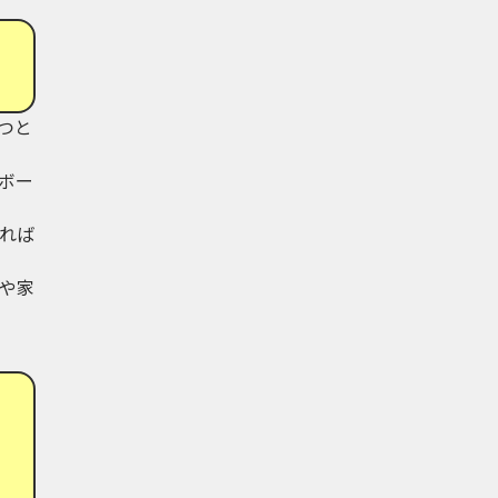
つと
ボー
れば
や家