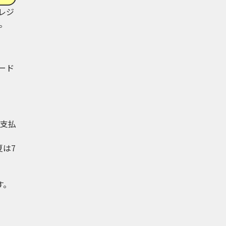
レジ
。
ード
支払
は7
す。