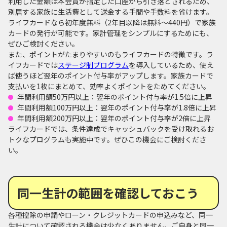
利用した金額は本会員が指定した口座から引き落とされるため、
別居する家族に生活費として送金する手間や手数料を省けます。
ライフカードなら初年度無料（2年目以降は無料～440円）で家族
カードの発行が可能です。家計管理をシンプルにするためにも、
ぜひご検討ください。
また、ポイントがたまりやすいのもライフカードの特徴です。ラ
イフカードでは
ステージ制プログラム
を導入しているため、使え
ば使うほど翌年のポイント付与率がアップします。家族カードで
支払いを1枚にまとめて、効率よくポイントをためてください。
年間利用額50万円以上：翌年のポイント付与率が1.5倍に上昇
年間利用額100万円以上：翌年のポイント付与率が1.8倍に上昇
年間利用額200万円以上：翌年のポイント付与率が2倍に上昇
ライフカードでは、条件達成でキャッシュバックを受け取れるお
トクなプログラムも実施中です。ぜひこの機会にご検討くださ
い。
同一生計の範囲を確認しておこう
各種控除の申請やローン・クレジットカードの申込みなど、同一
生計について確認される機会は少なくありません。ご自身と同一