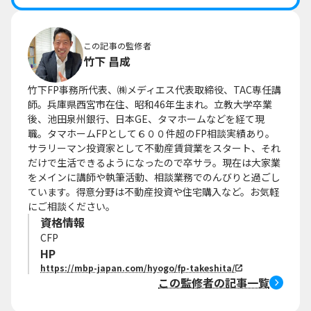
この記事の監修者
竹下 昌成
竹下FP事務所代表、㈱メディエス代表取締役、TAC専任講
師。兵庫県西宮市在住、昭和46年生まれ。立教大学卒業
後、池田泉州銀行、日本GE、タマホームなどを経て現
職。タマホームFPとして６００件超のFP相談実績あり。
サラリーマン投資家として不動産賃貸業をスタート、それ
だけで生活できるようになったので卒サラ。現在は大家業
をメインに講師や執筆活動、相談業務でのんびりと過ごし
ています。得意分野は不動産投資や住宅購入など。お気軽
にご相談ください。
資格情報
CFP
HP
https://mbp-japan.com/hyogo/fp-takeshita/
この監修者の記事一覧