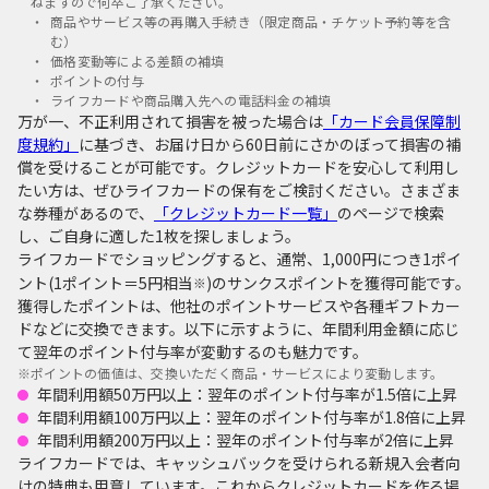
ねますので何卒ご了承ください。
商品やサービス等の再購入手続き（限定商品・チケット予約等を含
む）
価格変動等による差額の補填
ポイントの付与
ライフカードや商品購入先への電話料金の補填
万が一、不正利用されて損害を被った場合は
「カード会員保障制
度規約」
に基づき、お届け日から60日前にさかのぼって損害の補
償を受けることが可能です。クレジットカードを安心して利用し
たい方は、ぜひライフカードの保有をご検討ください。さまざま
な券種があるので、
「クレジットカード一覧」
のページで検索
し、ご自身に適した1枚を探しましょう。
ライフカードでショッピングすると、通常、1,000円につき1ポイ
ント(1ポイント＝5円相当
)のサンクスポイントを獲得可能です。
※
獲得したポイントは、他社のポイントサービスや各種ギフトカー
ドなどに交換できます。以下に示すように、年間利用金額に応じ
て翌年のポイント付与率が変動するのも魅力です。
※
ポイントの価値は、交換いただく商品・サービスにより変動します。
年間利用額50万円以上：翌年のポイント付与率が1.5倍に上昇
年間利用額100万円以上：翌年のポイント付与率が1.8倍に上昇
年間利用額200万円以上：翌年のポイント付与率が2倍に上昇
ライフカードでは、キャッシュバックを受けられる新規入会者向
けの特典も用意しています。これからクレジットカードを作る場