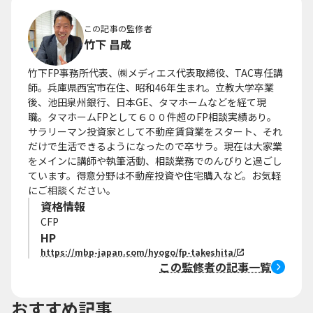
この記事の監修者
竹下 昌成
竹下FP事務所代表、㈱メディエス代表取締役、TAC専任講
師。兵庫県西宮市在住、昭和46年生まれ。立教大学卒業
後、池田泉州銀行、日本GE、タマホームなどを経て現
職。タマホームFPとして６００件超のFP相談実績あり。
サラリーマン投資家として不動産賃貸業をスタート、それ
だけで生活できるようになったので卒サラ。現在は大家業
をメインに講師や執筆活動、相談業務でのんびりと過ごし
ています。得意分野は不動産投資や住宅購入など。お気軽
にご相談ください。
資格情報
CFP
HP
https://mbp-japan.com/hyogo/fp-takeshita/
この監修者の記事一覧
おすすめ記事