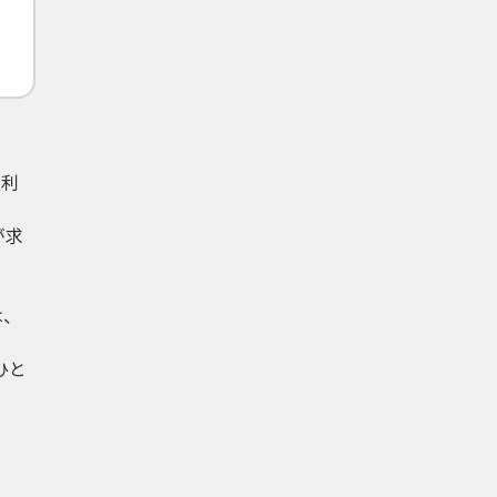
正利
が求
は、
ひと