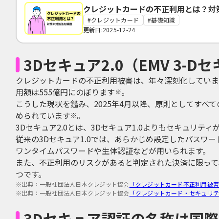
クレジットカードの不正利用とは？対
クレジットカード
基礎知識
更新日:2025-12-24
3Dセキュア2.0（EMV 3-
クレジットカードの不正利用被害は、年々深刻化していま
用額は555億円にのぼります
。
※
こうした現状を鑑み、2025年4月以降、原則としてすべてのE
められています
。
※
3Dセキュア2.0とは、3Dセキュア1.0よりもセキュリテ
従来の3Dセキュア1.0では、あらかじめ設定したパスワー
ワンタイムパスワードや生体認証などが用いられます。
また、不正利用のリスクがあると判定された決済に限って本
つです。
※出典：
一般社団法人日本クレジット協会
「クレジットカード不正利用被
※出典：
一般社団法人日本クレジット協会
「クレジットカード・セキュリテ
3Dセキュア認証の名称は国