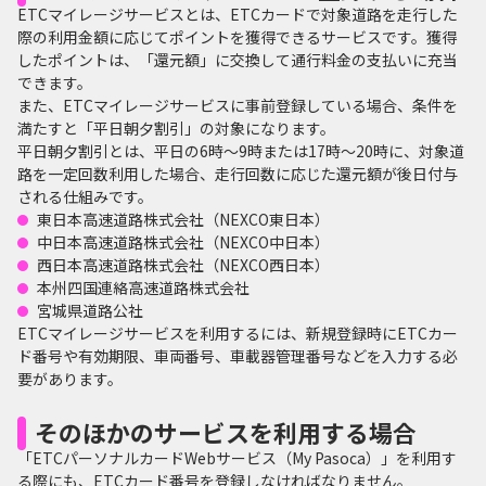
ETCマイレージサービスとは、ETCカードで対象道路を走行した
際の利用金額に応じてポイントを獲得できるサービスです。獲得
したポイントは、「還元額」に交換して通行料金の支払いに充当
できます。
また、ETCマイレージサービスに事前登録している場合、条件を
満たすと「平日朝夕割引」の対象になります。
平日朝夕割引とは、平日の6時〜9時または17時〜20時に、対象道
路を一定回数利用した場合、走行回数に応じた還元額が後日付与
される仕組みです。
東日本高速道路株式会社（NEXCO東日本）
中日本高速道路株式会社（NEXCO中日本）
西日本高速道路株式会社（NEXCO西日本）
本州四国連絡高速道路株式会社
宮城県道路公社
ETCマイレージサービスを利用するには、新規登録時にETCカー
ド番号や有効期限、車両番号、車載器管理番号などを入力する必
要があります。
そのほかのサービスを利用する場合
「ETCパーソナルカードWebサービス（My Pasoca）」を利用す
る際にも、ETCカード番号を登録しなければなりません。