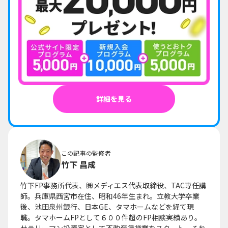
詳細を見る
この記事の監修者
竹下 昌成
竹下FP事務所代表、㈱メディエス代表取締役、TAC専任講
師。兵庫県西宮市在住、昭和46年生まれ。立教大学卒業
後、池田泉州銀行、日本GE、タマホームなどを経て現
職。タマホームFPとして６００件超のFP相談実績あり。