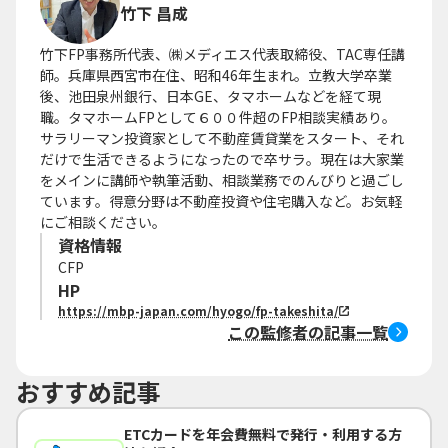
竹下 昌成
竹下FP事務所代表、㈱メディエス代表取締役、TAC専任講
師。兵庫県西宮市在住、昭和46年生まれ。立教大学卒業
後、池田泉州銀行、日本GE、タマホームなどを経て現
職。タマホームFPとして６００件超のFP相談実績あり。
サラリーマン投資家として不動産賃貸業をスタート、それ
だけで生活できるようになったので卒サラ。現在は大家業
をメインに講師や執筆活動、相談業務でのんびりと過ごし
ています。得意分野は不動産投資や住宅購入など。お気軽
にご相談ください。
資格情報
CFP
HP
https://mbp-japan.com/hyogo/fp-takeshita/
この監修者の記事一覧
おすすめ記事
ETCカードを年会費無料で発行・利用する方