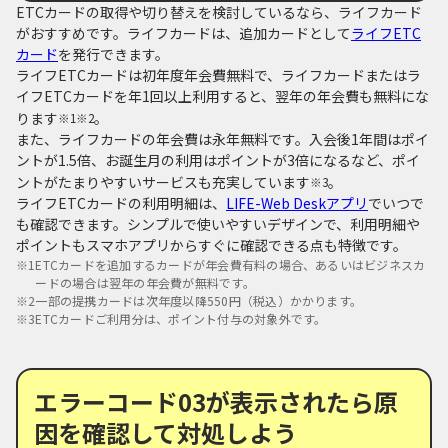
ETCカードの取得や切り替えを検討しているなら、ライフカード
がおすすめです。ライフカードは、追加カードとして
ライフETC
カード
を発行できます。
ライフETCカードは初年度年会費無料で、ライフカードまたはラ
イフETCカードを年1回以上利用すると、翌年の年会費も無料にな
ります
。
※1※2
また、ライフカードの年会費は永年無料です。入会後1年間はポイ
ントが1.5倍、お誕生月の利用はポイントが3倍になるなど、ポイ
ントがたまりやすいサービスも充実しています
。
※3
ライフETCカードの利用明細は、
LIFE-Web Deskアプリ
でいつで
も確認できます。シンプルで使いやすいデザインで、利用明細や
ポイントもスマホアプリからすぐに確認できる点も特徴です。
※1
ETCカードを追加するカードが年会費有料の場合、あるいはビジネスカ
ードの場合は翌年の年会費が無料です。
※2
一部の提携カードは次年度以降550円（税込）かかります。
※3
ETCカードご利用分は、ポイント付与の対象外です。
エラーコード03が表示されたら原
因を確認して対処しよう