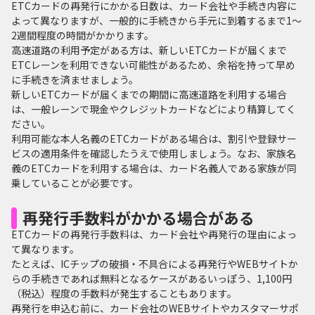
ETCカードの再発行にかかる日数は、カード会社や手続き内容に
よって異なりますが、一般的に手続きから手元に到着するまで1～
2週間程度の時間がかかります。
高速道路の利用予定がある方は、新しいETCカードが届くまで
ETCレーンを利用できない可能性があるため、余裕を持って早め
に手続きを済ませましょう。
新しいETCカードが届くまでの期間に高速道路を利用する場合
は、一般レーンで現金やクレジットカードなどにより精算してく
ださい。
利用可能な本人名義のETCカードがある場合は、割引や登録サー
ビスの適用条件を確認したうえで使用しましょう。なお、家族名
義のETCカードを利用する場合は、カード名義人である家族が同
乗していることが必要です。
再発行手数料がかかる場合がある
ETCカードの再発行手数料は、カード会社や再発行の理由によっ
て異なります。
たとえば、ICチップの破損・不具合による再発行やWEBサイトか
らの手続きであれば無料となるケースがあるいっぽう、1,100円
（税込）程度の手数料が発生することもあります。
再発行を申込む前に、カード会社のWEBサイトやカスタマーサポ