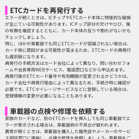
ETCカードを再発行する
エラーが続くときは、ICチップやETCカード本体に物理的な破損
が生じている可能性があります。ICチップ部分の欠けやひび、傷
の有無を確認するとともに、カード本体の反りや割れがないかも
チェックしましょう。
特に、ほかの車載器でも同じETCカードが認識されない場合は、
カード側に原因がある可能性が高まるため、ETCカードの再発行
も選択肢になります。
再発行の手続方法はカード会社によって異なり、問い合わせフォ
ームや会員専用WEBサービス、電話窓口などから申込めます。
再発行後のETCカード番号や有効期限が変更されるかどうかは、
カード会社や再発行理由によって異なるため、手続き時に確認が
必要です。ETCマイレージサービスなどに登録している場合は、
登録情報の変更が必要になることもあります。
車載器の点検や修理を依頼する
家族のカードなど、別のETCカードを挿入しても同じ車載器でエ
ラーが表示される場合は、車載器側の不具合が疑われます。
異常が続くときは、車載器を購入した販売店やメーカーのサービ
ス相談窓口に連絡し、点検や修理を依頼しましょう。車載器をご