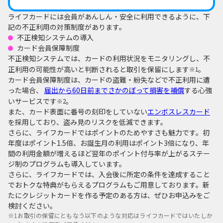
ライフカードには会員があんしん・安全に利用できるように、下
記の不正利用の対策制度があります。
不正検知システムの導入
カード会員保障制度
不正検知システムでは、カードの利用状況をモニタリングし、不
正利用の可能性が高いと判断されると取引を保留にします
。
※1
カード会員保障制度は、カードの盗難・紛失などで不正利用に遭
った場合、
届出から60日前までさかのぼって損害を補償
する心強
いサービスです
。
※2
また、カード表面に番号の刻印をしていない
エンボスレスカード
を採用しており、盗み見のリスクを低減できます。
さらに、ライフカードではポイントのためやすさも魅力です。初
年度はポイント1.5倍、お誕生月の利用はポイント3倍になり、年
間の利用金額が増えるほど翌年のポイント付与率が上がるステー
ジ制のプログラムも導入しています。
さらに、ライフカードでは、入会後に所定の条件を達成すること
でおトクな特典がもらえるプログラムもご用意しております。新
たにクレジットカードを作る予定のある方は、ぜひお申込みをご
検討ください。
※1
お取引の保留にともなう以下のような対応はライフカードではいたしか