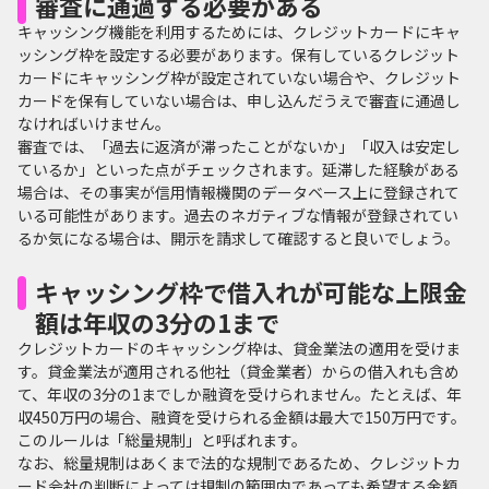
審査に通過する必要がある
キャッシング機能を利用するためには、クレジットカードにキャ
ッシング枠を設定する必要があります。保有しているクレジット
カードにキャッシング枠が設定されていない場合や、クレジット
カードを保有していない場合は、申し込んだうえで審査に通過し
なければいけません。
審査では、「過去に返済が滞ったことがないか」「収入は安定し
ているか」といった点がチェックされます。延滞した経験がある
場合は、その事実が信用情報機関のデータベース上に登録されて
いる可能性があります。過去のネガティブな情報が登録されてい
るか気になる場合は、開示を請求して確認すると良いでしょう。
キャッシング枠で借入れが可能な上限金
額は年収の3分の1まで
クレジットカードのキャッシング枠は、貸金業法の適用を受けま
す。貸金業法が適用される他社（貸金業者）からの借入れも含め
て、年収の3分の1までしか融資を受けられません。たとえば、年
収450万円の場合、融資を受けられる金額は最大で150万円です。
このルールは「総量規制」と呼ばれます。
なお、総量規制はあくまで法的な規制であるため、クレジットカ
ード会社の判断によっては規制の範囲内であっても希望する金額