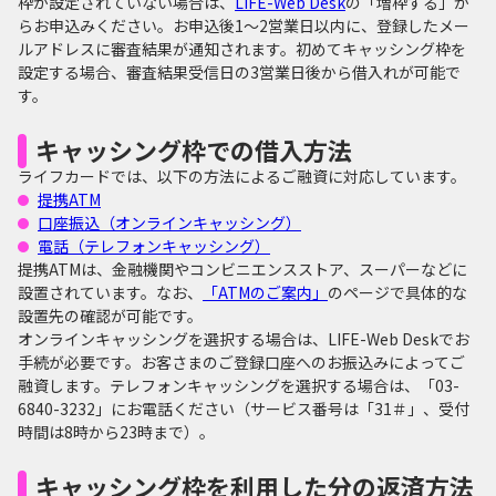
枠が設定されていない場合は、
LIFE-Web Desk
の「増枠する」か
らお申込みください。お申込後1～2営業日以内に、登録したメー
ルアドレスに審査結果が通知されます。初めてキャッシング枠を
設定する場合、審査結果受信日の3営業日後から借入れが可能で
す。
キャッシング枠での借入方法
ライフカードでは、以下の方法によるご融資に対応しています。
提携ATM
口座振込（オンラインキャッシング）
電話（テレフォンキャッシング）
提携ATMは、金融機関やコンビニエンスストア、スーパーなどに
設置されています。なお、
「ATMのご案内」
のページで具体的な
設置先の確認が可能です。
オンラインキャッシングを選択する場合は、LIFE-Web Deskでお
手続が必要です。お客さまのご登録口座へのお振込みによってご
融資します。テレフォンキャッシングを選択する場合は、「03-
6840-3232」にお電話ください（サービス番号は「31＃」、受付
時間は8時から23時まで）。
キャッシング枠を利用した分の返済方法