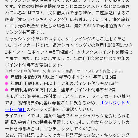
です。全国の提携金融機関やコンビニエンスストアなどに設置さ
れているATMでスムーズに借入れできるほか、口座振込によるご
融資（オンラインキャッシング）にも対応しています。海外旅行
中に手元の現金が不足した場合は、海外のATMで現地通貨のキャ
ッシングも可能です。
キャッシング枠だけではなく、ショッピング枠もご活用くださ
い。ライフカードでは、通常ショッピングでの利用1,000円につき
1ポイント（1ポイント＝5円相当
）のサンクスポイントを獲得で
※
きます。また、以下に示すように、年間利用金額に応じて翌年の
ポイント付与率が変動します。
※
ポイントの価値は、交換いただく商品・サービスにより変動します。
年間利用額50万円以上：翌年のポイント付与率が1.5倍
年間利用額100万円以上：翌年のポイント付与率が1.8倍
年間利用額200万円以上：翌年のポイント付与率が2倍
さまざまな優待特典が付帯していることも、ライフカードの魅力
です。優待特典の内容は券種ごとに異なるため、
「クレジットカ
ード一覧」
のページで詳細をご確認ください。
ライフカードでは、諸条件達成でキャッシュバックを受けられる
新規入会者向けの特典も用意しています。これからクレジットカ
ードを作る場合は、ぜひチェックしてください。
なお、審査結果によってはカード発行ができない・キャッシング