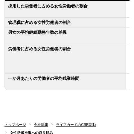
採用した労働者に占める女性労働者の割合
嘱
契
管理職に占める女性労働者の割合
0
男女の平均継続勤務年数の差異
男
女
労働者に占める女性労働者の割合
準
嘱
契
派
一か月あたりの労働者の平均残業時間
正
トップページ
会社情報
ライフカードのCSR活動
女性活躍推進への取り組み