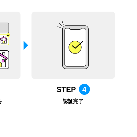
STEP
4
を
認証完了