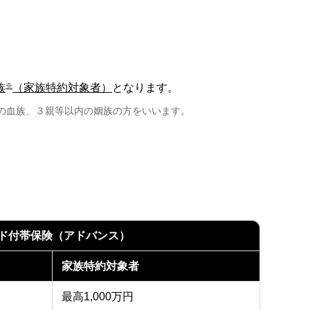
※
族
（家族特約対象者）
となります。
の血族、３親等以内の姻族の方をいいます。
ド付帯保険（アドバンス）
家族特約対象者
最高1,000万円