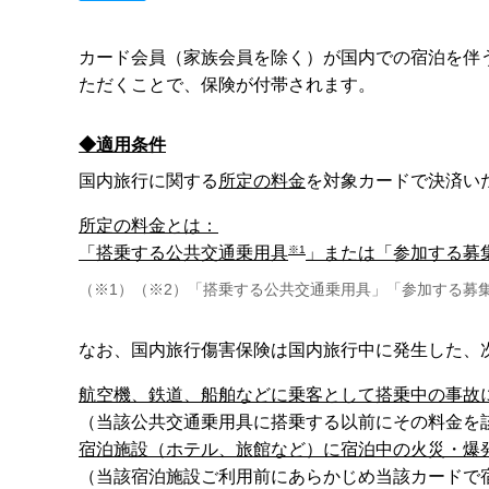
カード会員（家族会員を除く）が国内での宿泊を伴
ただくことで、保険が付帯されます。
◆適用条件
国内旅行に関する
所定の料金
を対象カードで決済い
所定の料金とは：
※1
「搭乗する公共交通乗用具
」または「参加する募
（※1）（※2）「搭乗する公共交通乗用具」「参加する募
なお、国内旅行傷害保険は国内旅行中に発生した、
航空機、鉄道、船舶などに乗客として搭乗中の事故
（当該公共交通乗用具に搭乗する以前にその料金を
宿泊施設（ホテル、旅館など）に宿泊中の火災・爆
（当該宿泊施設ご利用前にあらかじめ当該カードで