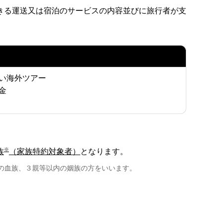
きる運送又は宿泊のサービスの内容並びに旅行者が支
い海外ツアー
金
※
族
（家族特約対象者）
となります。
の血族、３親等以内の姻族の方をいいます。