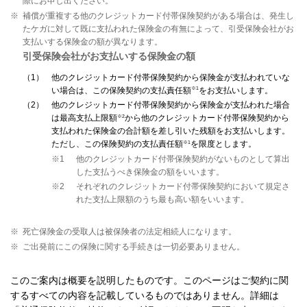
際にお申し出ください。
※
補償が重複する他のクレジットカード付帯保険契約がある場合は、発生し
たケガに対して既に支払われた保険金の有無によって、引受保険会社がお
支払いする保険金の額が異なります。
引受保険会社がお支払いする保険金の額
1
他のクレジットカード付帯保険契約から保険金が支払われていな
※1
い場合は、この保険契約の支払責任額
をお支払いします。
2
他のクレジットカード付帯保険契約から保険金が支払われた場合
※2
は最高支払上限額
から他のクレジットカード付帯保険契約から
支払われた保険金の合計額を差し引いた残額をお支払いします。
※1
ただし、この保険契約の支払責任額
を限度とします。
※1
他のクレジットカード付帯保険契約がないものとして算出
した支払うべき保険金の額をいいます。
※2
それぞれのクレジットカード付帯保険契約において規定さ
れた支払上限額のうち最も高い額をいいます。
※
死亡保険金の受取人は被保険者の法定相続人になります。
※
ご出発前にこの保険に関する手続きは一切必要ありません。
このご案内は概要を説明したものです。このページはご契約に関
するすべての内容を記載しているものではありません。詳細は