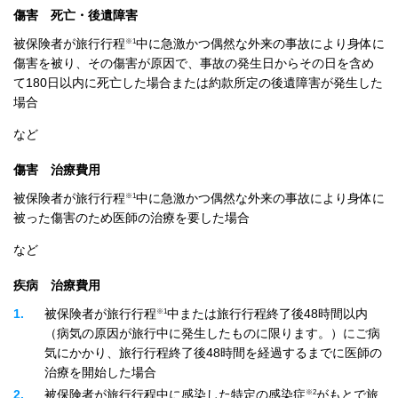
傷害 死亡・後遺障害
※1
被保険者が旅行行程
中に急激かつ偶然な外来の事故により身体に
傷害を被り、その傷害が原因で、事故の発生日からその日を含め
て180日以内に死亡した場合または約款所定の後遺障害が発生した
場合
など
傷害 治療費用
※1
被保険者が旅行行程
中に急激かつ偶然な外来の事故により身体に
被った傷害のため医師の治療を要した場合
など
疾病 治療費用
※1
1
被保険者が旅行行程
中または旅行行程終了後48時間以内
（病気の原因が旅行中に発生したものに限ります。）にご病
気にかかり、旅行行程終了後48時間を経過するまでに医師の
治療を開始した場合
※2
2
被保険者が旅行行程中に感染した特定の感染症
がもとで旅