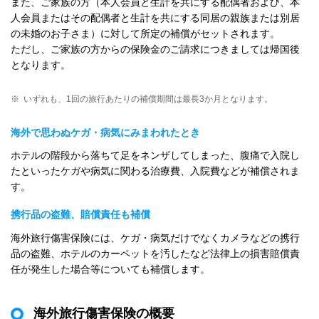
また、ご家族の方（本人会員と生計を共にする配偶者および、本
人会員またはその配偶者と生計を共にする同居の親族または別居
の未婚のお子さま）に対して所定の補償がセットされます。
ただし、ご家族の方からの保険金のご請求につきましては帰国後
となります。
※
いずれも、1回の旅行あたりの補償期間は最長3か月となります。
海外で思わぬケガ・病気にみまわれたとき
ホテルの階段から落ちて足をネンザしてしまった、腹痛で入院し
たといったケガや病気に関わる治療費、入院費などが補償されま
す。
携行品の盗難、賠償責任も補償
海外旅行傷害保険には、ケガ・病気だけでなくカメラなどの携行
品の盗難、ホテルのカーペットを汚したなど法律上の損害賠償責
任が発生した場合等についても補償します。
海外旅行傷害保険の概要