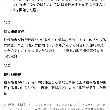
行行程終了後その日を含めて14日を経過するまでに医師の治
療を開始した場合
など
個人賠償責任
※1
被保険者が旅行行程
中に発生した偶然な事故により、他人の身体
の障害、または他人の財物（レンタル業者から貸借した旅行用品
を含みます。）を損壊または紛失し、法律上の損害賠償責任を負
った場合
など
携行品損害
※1
被保険者が旅行行程
中に発生した偶然な事故により被保険者が携
※3
行する身の回り品
に、盗難、破損などによって損害が発生した場
合
※
現金、小切手、クレジットカード、コンタクトレンズ、ピッケル、アイゼ
ン、ザイル、ハンマー等の登山用具を使用する山岳登はん等危険な運動を