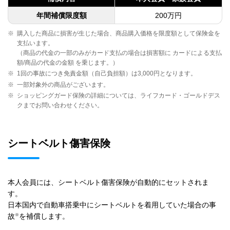
年間補償限度額
200万円
※
購入した商品に損害が生じた場合、商品購入価格を限度額として保険金を
支払います。
（商品の代金の一部のみがカード支払の場合は損害額に カードによる支払
額/商品の代金の金額 を乗じます。）
※
1回の事故につき免責金額（自己負担額）は3,000円となります。
※
一部対象外の商品がございます。
※
ショッピングガード保険の詳細については、ライフカード・ゴールドデス
クまでお問い合わせください。
シートベルト傷害保険
本人会員には、シートベルト傷害保険が自動的にセットされま
す。
日本国内で自動車搭乗中にシートベルトを着用していた場合の事
※
故
を補償します。