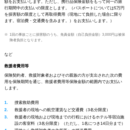
額をお支払いします。ただし、携行品保険金額をもって同一の旅
行期間中の支払いの限度とします。（パスポートについては5万円
を損害額の限度として再取得費用（現地にて負担した場合に限り
ます。宿泊費・交通費を含みます。）をお支払いします。）
※
1回の事故ごとに損害額のうち、免責金額（自己負担金額）3,000円は被保
険者負担となります。
など
救援者費用等
保険契約者、救援対象者およびその親族の方が支出された次の費
用を保険期間を通じ、救援者費用等保険金額の範囲内でお支払い
します。
1
捜索救助費用
2
救援者の現地への航空運賃など交通費（3名分限度）
3
救援者の現地および現地までの行程におけるホテル等宿泊施
設の客室料（3名分限度）（ただし、1名につき14日分まで）