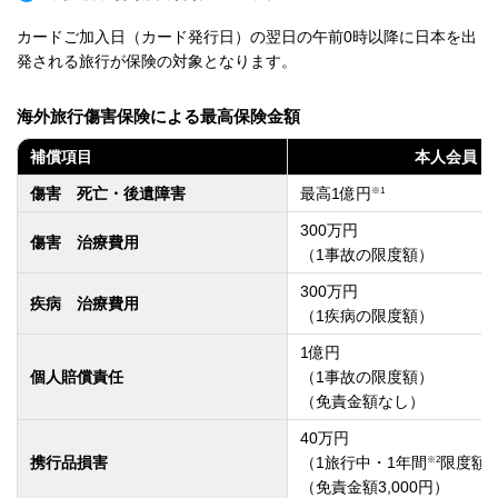
カードご加入日（カード発行日）の翌日の午前0時以降に日本を出
発される旅行が保険の対象となります。
海外旅行傷害保険による最高保険金額
補償項目
本人会員
※1
傷害 死亡・後遺障害
最高1億円
300万円
傷害 治療費用
（1事故の限度額）
300万円
疾病 治療費用
（1疾病の限度額）
1億円
個人賠償責任
（1事故の限度額）
（免責金額なし）
40万円
※2
携行品損害
（1旅行中・1年間
限度額
（免責金額3,000円）