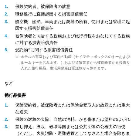
1
保険契約者、被保険者の故意
2
職務遂行に直接起因する損害賠償責任
3
航空機、船舶、車両または銃器の所有、使用または管理に起
因する損害賠償責任
4
被保険者と同居する親族および旅行行程をおなじくする親族
に対する損害賠償責任
※
5
受託物
に関する損害賠償責任
※
ホテルの客室および室内の動産（セイフティボックスのキーおよび
ルームキーを含みます。）および賃貸業者から被保険者が直接借り
入れた旅行用品、生活用動産は受託物から除きます。
など
携行品損害
1
保険契約者、被保険者または保険金受取人の故意または重大
な過失
2
保険の対象の欠陥、自然の消耗、かき傷または塗料のはがれ
3
差し押え、没収、破壊等国または公共団体の公権力の行使
（ただし、火災消防・避難処置としてなされた場合を除きま