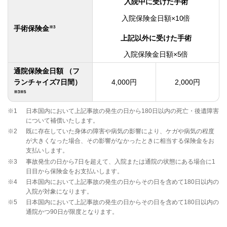
入院中に受けた手術
入院保険金日額×10倍
※3
手術保険金
上記以外に受けた手術
入院保険金日額×5倍
通院保険金日額 （フ
ランチャイズ7日間）
4,000円
2,000円
※3
※5
※1
日本国内において上記事故の発生の日から180日以内の死亡・後遺障害
について補償いたします。
※2
既に存在していた身体の障害や病気の影響により、ケガや病気の程度
が大きくなった場合、その影響がなかったときに相当する保険金をお
支払いします。
※3
事故発生の日から7日を超えて、入院または通院の状態にある場合に1
日目から保険金をお支払いします。
※4
日本国内において上記事故の発生の日からその日を含めて180日以内の
入院が対象になります。
※5
日本国内において上記事故の発生の日からその日を含めて180日以内の
通院かつ90日が限度となります。