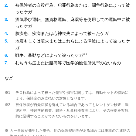
2
被保険者の自殺行為、犯罪行為または、闘争行為によって被
ったケガ
3
酒気帯び運転、無資格運転、麻薬等を使用しての運転中に被
ったケガ
4
脳疾患、疾病または心神喪失によって被ったケガ
5
地震もしくは噴火またはこれらによる津波によって被ったケ
ガ
※1
6
戦争、暴動などによって被ったケガ
※2
7
むちうち症または腰痛等で医学的他覚所見
のないもの
など
※1
テロ行為によって被った傷害や損害に関しては、自動セットの特約に
より、保険金のお支払いの対象となります。
※2
被保険者が自覚症状を訴えている場合であってもレントゲン検査、脳
波所見、神経学的検査、眼科・耳鼻科検査等により、その根拠を客観
的に証明することができないものをいいます。
※
万一事故が発生した場合、他の保険契約等がある場合には事故のご連絡の