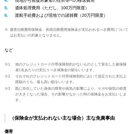
4
現地から救援対象者の住所等への移送費用
5
遺体処理費用（ただし、100万円限度）
6
渡航手続費および現地での諸雑費（20万円限度）
※
傷害治療費用保険金、疾病治療費用保険金が支払われるべき費用について
はお支払いの対象となりません。
など
※1
他のクレジットカード付帯保険契約がないものとして算出した被保険
者1名あたりの支払うべき保険金の額をいいます。
※2
それぞれのクレジットカード付帯保険契約において規定された支払上
限額のうち、最も高い額をいいます。
※3
既に存在していた身体の障害や病気の影響により、ケガや病気の程度
が大きくなった場合、その影響がなかった時の保険金をお支払いしま
す。
（保険金が支払われない主な場合）主な免責事由
傷害