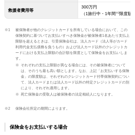
300万円
救援者費用等
※2
（1旅行中・1年間
限度額
※1
被保険者が他のクレジットカードを所有している場合において、この
保険契約に基づいてお支払いすべき保険金が被保険者1名あたり支払上
限額を超えるときは、引受保険会社は、法人カード（法人等がカード
利用代金支払債務を負うもの）および法人カード以外のクレジットカ
ードにおける支払上限額の合計額を限度として保険金をお支払いしま
す。
※
それぞれの支払上限額が異なる場合には、その被保険者について
は、そのうち最も高い額とします。なお、上記「お支払いする保険
金」の限度額は、それぞれのクレジットカード付帯保険契約につい
て、法人カードまたは法人カード以外の特定クレジットカードの別
により、それぞれ適用します。
※
死亡保険金の受取人は被保険者の法定相続人になります。
※2
保険会社所定の期間によります。
保険金をお支払いする場合