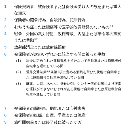
1
保険契約者、被保険者または保険金受取人の故意または重大
な過失
2
保険者の闘争行為、自殺行為、犯罪行為
※1
3
むちうち症または腰痛等で医学的他覚所見のないもの
4
戦争、外国の武力行使、政権奪取、内乱または革命等の事変
※2
または暴動
5
放射能汚染または放射線照射
6
被保険者が次のいずれかに該当する間に被った事故
1
法令に定められた運転資格を持たないで自動車または原動機付
自転車を運転している間
2
道路交通法第65条第1項に定める酒気を帯びた状態で自動車ま
たは原動機付自転車を運転している間
3
麻薬、大麻、あへん、覚せい剤、シンナー等の影響により正常
な運転ができないおそれがある状態で自動車または原動機付自
転車を運転している間
7
被保険者の脳疾患、病気または心神喪失
8
被保険者の妊娠、出産、早産または流産
9
旅行開始前または終了後に被ったケガ