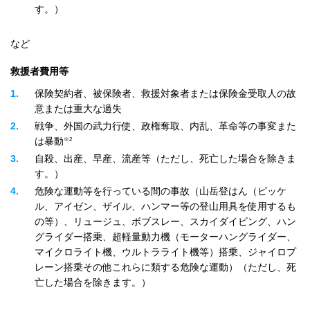
す。）
など
救援者費用等
1
保険契約者、被保険者、救援対象者または保険金受取人の故
意または重大な過失
2
戦争、外国の武力行使、政権奪取、内乱、革命等の事変また
※2
は暴動
3
自殺、出産、早産、流産等（ただし、死亡した場合を除きま
す。）
4
危険な運動等を行っている間の事故（山岳登はん（ピッケ
ル、アイゼン、ザイル、ハンマー等の登山用具を使用するも
の等）、リュージュ、ボブスレー、スカイダイビング、ハン
グライダー搭乗、超軽量動力機（モーターハングライダー、
マイクロライト機、ウルトラライト機等）搭乗、ジャイロプ
レーン搭乗その他これらに類する危険な運動）（ただし、死
亡した場合を除きます。）