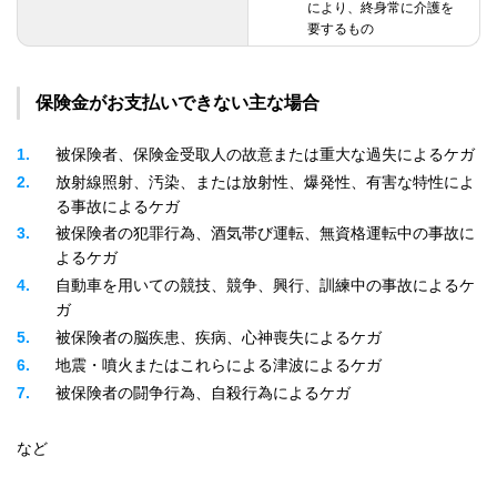
により、終身常に介護を
要するもの
保険金がお支払いできない主な場合
1
被保険者、保険金受取人の故意または重大な過失によるケガ
2
放射線照射、汚染、または放射性、爆発性、有害な特性によ
る事故によるケガ
3
被保険者の犯罪行為、酒気帯び運転、無資格運転中の事故に
よるケガ
4
自動車を用いての競技、競争、興行、訓練中の事故によるケ
ガ
5
被保険者の脳疾患、疾病、心神喪失によるケガ
6
地震・噴火またはこれらによる津波によるケガ
7
被保険者の闘争行為、自殺行為によるケガ
など