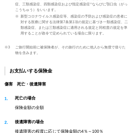
※
症、三類感染症、四類感染症および指定感染症
ならびに顎口虫（がっ
こうちゅう）をいいます。
※
新型コロナウイルス感染症等、感染症の予防および感染症の患者に
対する医療に関する法律第7条第1項の規定に基づき一類感染症、二
類感染症、または三類感染症に適用される規定と同程度の規定を準
用することが政令で定められている場合に限ります。
※3
ご旅行開始前に被保険者が、その旅行のために他人から無償で借りた
物を含みます。
お支払いする保険金
傷害 死亡・後遺障害
死亡の場合
1
保険金額の全額
後遺障害の場合
2
後遺障害の程度に応じて保険金額の4％～100％