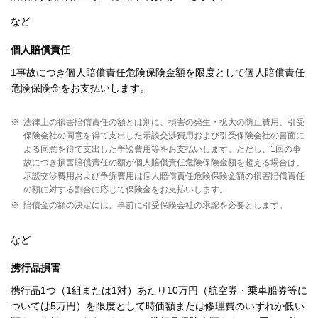
など
個人賠償責任
1事故につき個人賠償責任危険保険金額を限度として個人賠償責任
危険保険金をお支払いします。
※
法律上の損害賠償責任の額とは別に、損害の発生・拡大の防止費用、引受
保険会社の同意を得て支出した示談交渉費用および引受保険会社の書面に
よる同意を得て支出した争訟費用等をお支払いします。ただし、1回の事
故につき損害賠償責任の額が個人賠償責任危険保険金額を超える場合は、
示談交渉費用および争訴費用は個人賠償責任危険保険金額の損害賠償責任
の額に対する割合に応じて保険金をお支払いします。
※
賠償金の額の決定には、事前に引受保険会社の承認を必要とします。
など
携行品損害
携行品1つ（1組または1対）あたり10万円（航空券・乗車船券等に
ついては5万円）を限度として時価額または修理費のいずれか低い