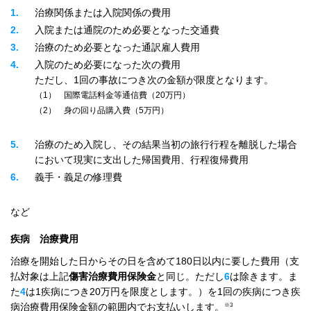
1
治療関係または入院関係の費用
2
入院または通院のため必要となった交通費
3
治療のため必要となった通訳雇人費用
4
入院のため必要になった次の費用
ただし、1回の事故につき次の金額が限度となります。
1
国際電話料金等通信費（20万円）
2
身の回り品購入費（5万円）
5
治療のため入院し、その結果当初の旅行行程を離脱した場合
において現実に支出した帰国費用、行程復帰費用
6
義手・義足の修理費
など
疾病 治療費用
治療を開始した日からその日を含めて180日以内に要した費用（支
払対象は上記
傷害治療費用保険金
と同じ。ただし
6
は除きます。ま
た
4
は1疾病につき20万円を限度とします。）を1回の疾病につき疾
※3
病治療費用保険金額の範囲内でお支払いします。