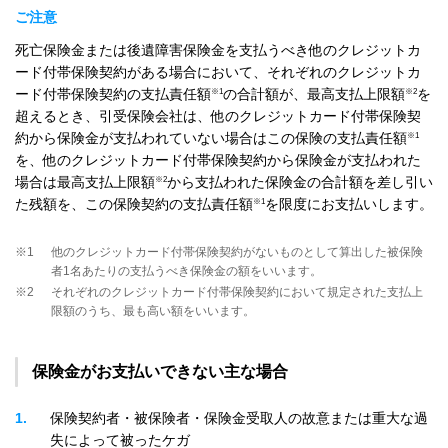
ご注意
死亡保険金または後遺障害保険金を支払うべき他のクレジットカ
ード付帯保険契約がある場合において、それぞれのクレジットカ
※1
※2
ード付帯保険契約の支払責任額
の合計額が、最高支払上限額
を
超えるとき、引受保険会社は、他のクレジットカード付帯保険契
※1
約から保険金が支払われていない場合はこの保険の支払責任額
を、他のクレジットカード付帯保険契約から保険金が支払われた
※2
場合は最高支払上限額
から支払われた保険金の合計額を差し引い
※1
た残額を、この保険契約の支払責任額
を限度にお支払いします。
※1
他のクレジットカード付帯保険契約がないものとして算出した被保険
者1名あたりの支払うべき保険金の額をいいます。
※2
それぞれのクレジットカード付帯保険契約において規定された支払上
限額のうち、最も高い額をいいます。
保険金がお支払いできない主な場合
1
保険契約者・被保険者・保険金受取人の故意または重大な過
失によって被ったケガ