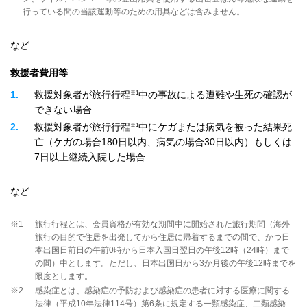
行っている間の当該運動等のための用具などは含みません。
など
救援者費用等
※1
1
救援対象者が旅行行程
中の事故による遭難や生死の確認が
できない場合
※1
2
救援対象者が旅行行程
中にケガまたは病気を被った結果死
亡（ケガの場合180日以内、病気の場合30日以内）もしくは
7日以上継続入院した場合
など
※1
旅行行程とは、会員資格が有効な期間中に開始された旅行期間（海外
旅行の目的で住居を出発してから住居に帰着するまでの間で、かつ日
本出国日前日の午前0時から日本入国日翌日の午後12時（24時）まで
の間）中とします。ただし、日本出国日から3か月後の午後12時までを
限度とします。
※2
感染症とは、感染症の予防および感染症の患者に対する医療に関する
法律（平成10年法律114号）第6条に規定する一類感染症、二類感染