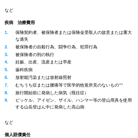
など
疾病 治療費用
1
保険契約者、被保険者または保険金受取人の故意または重大
な過失
2
被保険者の自殺行為、闘争行為、犯罪行為
3
被保険者の刑の執行
4
妊娠、出産、流産または早産
5
歯科疾病
6
放射能汚染または放射線照射
※1
7
むちうち症または腰痛等で医学的他覚所見のないもの
8
旅行開始前に発病した病気（既往症）
9
ピッケル、アイゼン、ザイル、ハンマー等の登山用具を使用
する山岳登はん中に発病した高山病
など
個人賠償責任