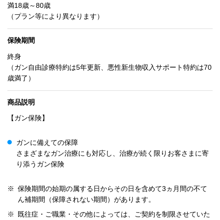
満18歳～80歳
（プラン等により異なります）
保険期間
終身
（ガン自由診療特約は5年更新、悪性新生物収入サポート特約は70
歳満了）
商品説明
【ガン保険】
ガンに備えての保障
さまざまなガン治療にも対応し、治療が続く限りお客さまに寄
り添うガン保険
※
保険期間の始期の属する日からその日を含めて3ヵ月間の不て
ん補期間（保障されない期間）があります。
※
既往症・ご職業・その他によっては、ご契約を制限させていた