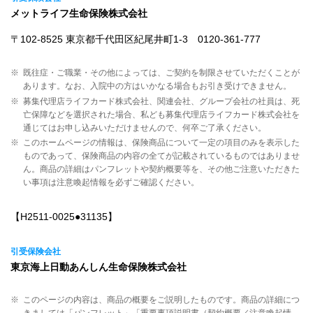
メットライフ生命保険株式会社
〒102-8525 東京都千代田区紀尾井町1-3 0120-361-777
※
既往症・ご職業・その他によっては、ご契約を制限させていただくことが
あります。なお、入院中の方はいかなる場合もお引き受けできません。
※
募集代理店ライフカード株式会社、関連会社、グループ会社の社員は、死
亡保障などを選択された場合、私ども募集代理店ライフカード株式会社を
通じてはお申し込みいただけませんので、何卒ご了承ください。
※
このホームページの情報は、保険商品について一定の項目のみを表示した
ものであって、保険商品の内容の全てが記載されているものではありませ
ん。商品の詳細はパンフレットや契約概要等を、その他ご注意いただきた
い事項は注意喚起情報を必ずご確認ください。
【H2511-0025●31135】
引受保険会社
東京海上日動あんしん生命保険株式会社
※
このページの内容は、商品の概要をご説明したものです。商品の詳細につ
きましては「パンフレット」「重要事項説明書（契約概要／注意喚起情