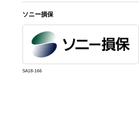
ソニー損保
SA18-166