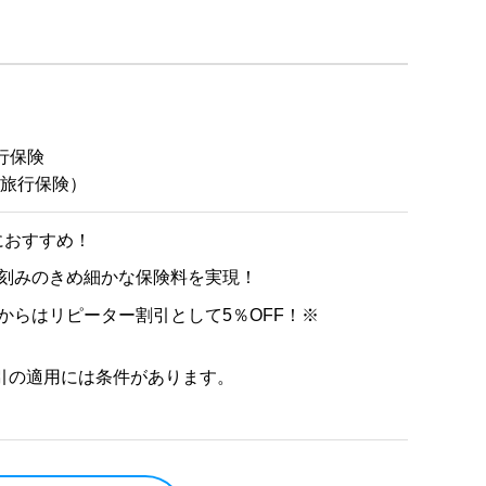
行保険
外旅行保険）
におすすめ！
日刻みのきめ細かな保険料を実現！
からはリピーター割引として5％OFF！※
引の適用には条件があります。